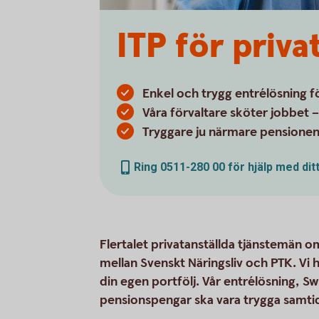
ITP för priv
Enkel och trygg entrélösning 
Våra förvaltare sköter jobbet 
Tryggare ju närmare pension
Ring 0511-280 00 för hjälp med dit
Flertalet privatanställda tjänstemän o
mellan Svenskt Näringsliv och PTK. Vi 
din egen portfölj. Vår entrélösning, Sw
pensionspengar ska vara trygga samtidi