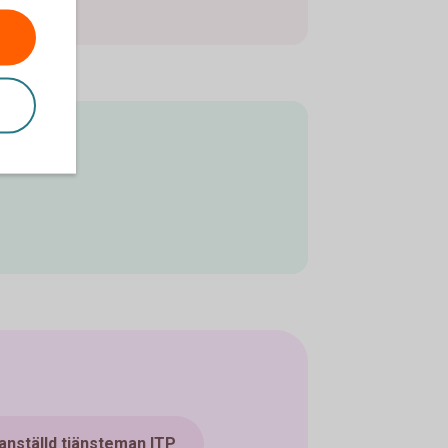
ngar
anställd tjänsteman ITP