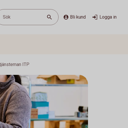
Sök
Bli kund
Logga in
 tjänsteman ITP