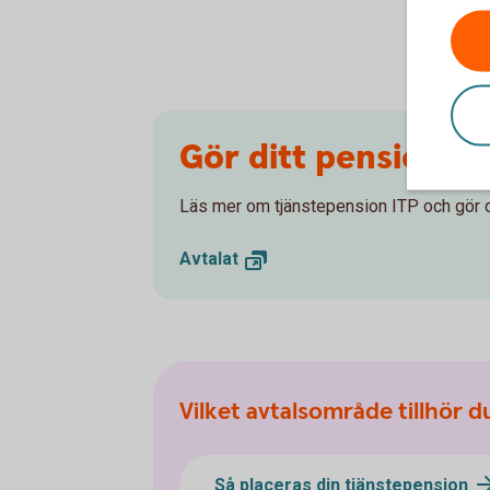
Gör ditt pensionsva
Läs mer om tjänstepension ITP och gör di
Avtalat
Vilket avtalsområde tillhör d
Så placeras din tjänstepension