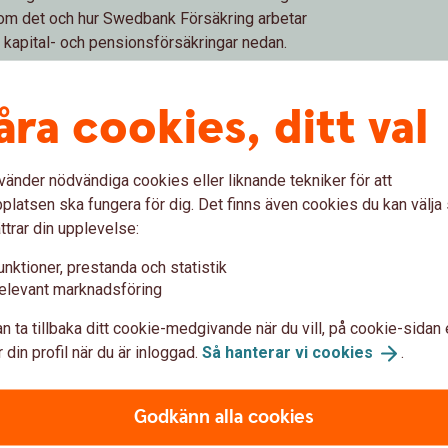
r om det och hur Swedbank Försäkring arbetar
 kapital- och pensionsförsäkringar nedan.
r
åra cookies, ditt val
bete
vänder nödvändiga cookies eller liknande tekniker för att
latsen ska fungera för dig. Det finns även cookies du kan välj
ttrar din upplevelse:
ring
Hantera din 
unktioner, prestanda och statistik
Mina försäkr
elevant marknadsföring
. Om du inte gör ett val för
n ta tillbaka ditt cookie-medgivande när du vill, på cookie-sidan 
n arbetsgivare betalar att
Mina försäkringar är en por
 din profil när du är inloggad.
Så hanterar vi
cookies
.
n återbetalningsskydd hos
och ändra framtida insättni
Swedbank Försäkring. Allt 
behöver inte ha vår interne
Godkänn alla cookies