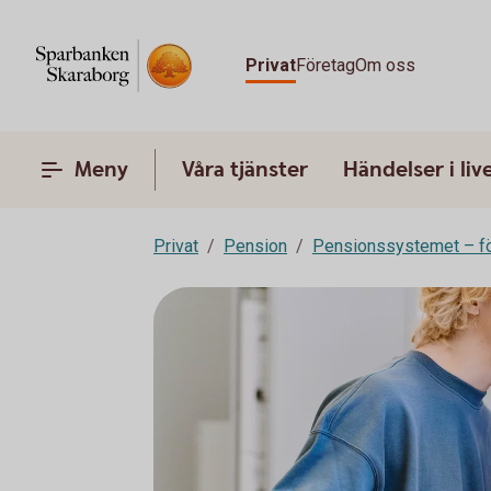
Privat
Företag
Om oss
Meny
Våra tjänster
Händelser i liv
Privat
Pension
Pensionssystemet – fö