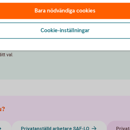
Logga in i Mina
försäkri
Bara nödvändiga cookies
Cookie-inställningar
l
tt val.
u?
Privatanställd arbetare SAF-LO
Privat