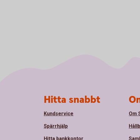
Sidfot
Hitta snabbt
Om
Kundservice
Om S
Spärrhjälp
Håll
Hitta bankkontor
Sam