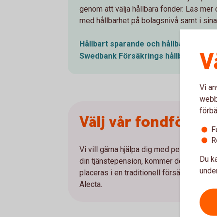
genom att välja hållbara fonder. Läs me
med hållbarhet på bolagsnivå samt i sina
Hållbart sparande och hållbara
fonde
V
Swedbank Försäkrings
hållbarhetsar
Vi an
webbp
förbä
Välj vår fondförsäk
F
R
Vi vill gärna hjälpa dig med pensionsvalet
Du ka
din tjänstepension, kommer de premier di
under
placeras i en traditionell försäkring uta
Alecta.