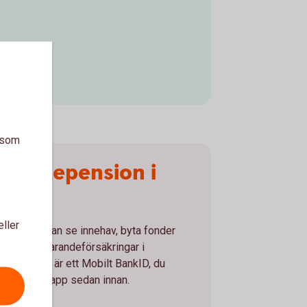
a som
tjänstepension i
ingar
eller
tal där du kan se innehav, byta fonder
ngar för sparandeförsäkringar i
du behöver är ett Mobilt BankID, du
tbank eller app sedan innan.