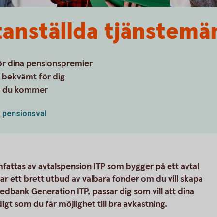
atanställda tjänstemä
för dina pensionspremier
– bekvämt för dig
en du kommer
t pensionsval
mfattas av avtalspension ITP som bygger på ett avtal
har ett brett utbud av valbara fonder om du vill skapa
edbank Generation ITP, passar dig som vill att dina
gt som du får möjlighet till bra avkastning.