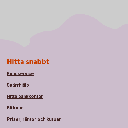
Sidfot
Hitta snabbt
Kundservice
Spärrhjälp
Hitta bankkontor
Bli kund
Priser, räntor och kurser