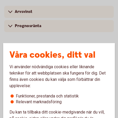
Arvsvinst
Prognosränta
Våra cookies, ditt val
Arvsvinsttilldelning före och efter
2023-10-01
Vi använder nödvändiga cookies eller liknande
tekniker för att webbplatsen ska fungera för dig. Det
Arvsvinsttilldelning före 2023-10-01
finns även cookies du kan välja som förbättrar din
upplevelse:
Tabellen nedan visar storlek på årlig arvsvinst per 1 000
SEK i pensionskapital för respektive ålder till och med
Funktioner, prestanda och statistik
Relevant marknadsföring
2023-09-30 för försäkringar som saknar
återbetalningsskydd.
Du kan ta tillbaka ditt cookie-medgivande när du vill,