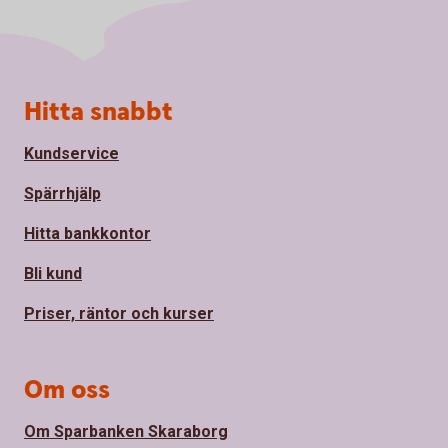
Sidfot
Hitta snabbt
Kundservice
Spärrhjälp
Hitta bankkontor
Bli kund
Priser, räntor och kurser
Om oss
Om Sparbanken Skaraborg