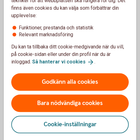
tekniker för att webbplatsen ska fungera för dig. Det
finns även cookies du kan välja som förbättrar din
upplevelse:
Räkneexempel för räntefritt
Funktioner, prestanda och statistik
Relevant marknadsföring
Överbryggningslån
Du kan ta tillbaka ditt cookie-medgivande när du vill,
på cookie-sidan eller under din profil när du är
Ett lån på 1 000 000 kronor med
inloggad.
Så hanterar vi
cookies
.
en erbjudanderänta på 0,00 % (30 apr 2026) som
betalas tillbaka vid frånträde, aviseringsavgift 0
kronor, uppläggningsavgift 0 kronor, ger en
Godkänn alla cookies
effektiv ränta på 0,00 %. Totalt belopp att betala
under lånets löptid: 1 000 000 kronor. Antalet
betalningar är en (1). Erbjudandet gäller för
Bara nödvändiga cookies
befintliga bolånekunder.
Ett överbryggningslån kan erbjudas under tiden
mellan köp av en ny bostad och försäljning av
Cookie-inställningar
den befintliga bostaden om max sex månader.
Återbetalas i sin helhet senast per
frånträdesdagen av befintlig bostad. Erbjudandet