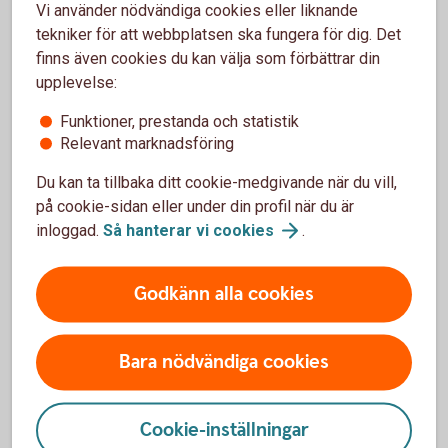
Vi använder nödvändiga cookies eller liknande
tekniker för att webbplatsen ska fungera för dig. Det
Så funkar
Abonnemangshjälpen
finns även cookies du kan välja som förbättrar din
upplevelse:
Funktioner, prestanda och statistik
Relevant marknadsföring
Du kan ta tillbaka ditt cookie-medgivande när du vill,
på cookie-sidan eller under din profil när du är
Få överblick med Boendekollen
inloggad.
Så hanterar vi
cookies
.
Bolån handlar förstås mycket om räntor och
amortering. Men det finns mycket annat som också
Godkänn alla cookies
hänger ihop med ditt hem. Vill du få överblick över
sparande, försäkringar eller det juridiska?
Boendekollen är en rådgivning där vi går igenom
Bara nödvändiga cookies
helheten i din boendeekonomi tillsammans.
Det här kan vi prata om i
Boendekollen
Cookie-inställningar