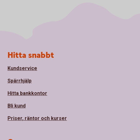
Sidfot
Hitta snabbt
Kundservice
Spärrhjälp
Hitta bankkontor
Bli kund
Priser, räntor och kurser