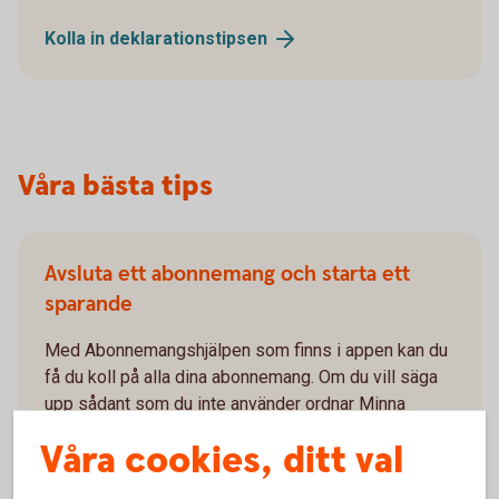
Kolla in
deklarationstipsen
Våra bästa tips
Avsluta ett abonnemang och starta ett
sparande
Med Abonnemangshjälpen som finns i appen kan du
få du koll på alla dina abonnemang. Om du vill säga
upp sådant som du inte använder ordnar Minna
Technologies, som tillhandahåller tjänsten, det åt dig.
Våra cookies, ditt val
Nu kan du också samtidigt välja om du vill starta ett
sparande på valfri summa.