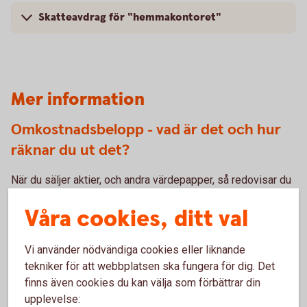
Skatteavdrag för "hemmakontoret"
Mer information
Omkostnadsbelopp - vad är det och hur
räknar du ut det?
När du säljer aktier, och andra värdepapper, så redovisar du
försäljningen i din deklaration. I samband med detta ska du
Våra cookies, ditt val
räkna ut och fylla i omkostnadsbeloppet för din försäljning.
Omkostnadsbeloppet är summan av dina
Vi använder nödvändiga cookies eller liknande
anskaffningsutgifter - oftast det belopp du sammanlagt har
tekniker för att webbplatsen ska fungera för dig. Det
betalat för dina värdepapper. Du behöver ditt
finns även cookies du kan välja som förbättrar din
försäljningspris och ditt omkostnadsbelopp när du ska
upplevelse:
räkna ut vinst eller förlust.