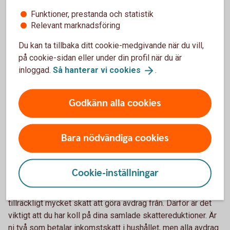
Funktioner, prestanda och statistik
Om du har ett investeringsparkonto (ISK) behöver du inte
Relevant marknadsföring
redovisa kapitalvinst eller kapitalförlust. Detta då dina
tillgångar på ISK schablonbeskattas.
Du kan ta tillbaka ditt cookie-medgivande när du vill,
på cookie-sidan eller under din profil när du är
Du kan räkna ut omkostnadsbelopp på två sätt, antingen
inloggad.
Så hanterar vi
cookies
.
med hjälp av genomsnittsmetoden eller med hjälp av
schablonmetoden. Läs mer på Skatteverkets webbplats.
Godkänn alla cookies
Räkna ut ditt omkostnadsbelopp
(skatteverket.se)
Bara nödvändiga cookies
Har du betalat tillräckligt mycket skatt för
att få reduktion?
Cookie-inställningar
För att få skattereduktion för till exempel rut- och
rotarbeten samt installation av grön teknik måste du ha
tillräckligt mycket skatt att göra avdrag från. Därför är det
viktigt att du har koll på dina samlade skattereduktioner. Är
ni två som betalar inkomstskatt i hushållet, men alla avdrag