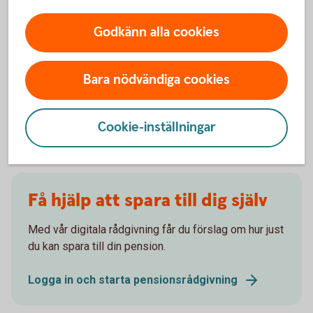
Börja spara till pension
Godkänn alla cookies
Låt oss hjälpa dig att komma igång med
pensionssparandet till din framtida pension!
Bara nödvändiga cookies
Pensionsspara privat - räkna ut din pension
Cookie-inställningar
Få hjälp att spara till dig själv
Med vår digitala rådgivning får du förslag om hur just
du kan spara till din pension.
Logga in och starta pensionsrådgivning