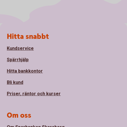
Sidfot
Hitta snabbt
Kundservice
Spärrhjälp
Hitta bankkontor
Bli kund
Priser, räntor och kurser
Om oss