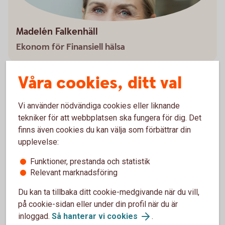
Madelén Falkenhäll
Ekonom för Finansiell hälsa
Våra cookies, ditt val
Vi använder nödvändiga cookies eller liknande
Pensionstips för olika åldrar
tekniker för att webbplatsen ska fungera för dig. Det
finns även cookies du kan välja som förbättrar din
Ska du börja pensionsspara, men är osäker på hur du
upplevelse:
kommer i gång? Ta del av våra pensionstips för olika
åldrar.
Funktioner, prestanda och statistik
Relevant marknadsföring
Pensionstips för olika åldrar
Du kan ta tillbaka ditt cookie-medgivande när du vill,
på cookie-sidan eller under din profil när du är
inloggad.
Så hanterar vi cookies
.