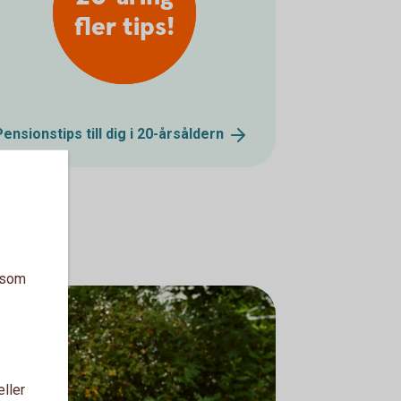
fler tips!
Pensionstips till dig i
20-årsåldern
a som
eller