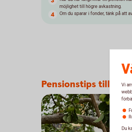
möjlighet till högre avkastning.
Om du sparar i fonder, tänk på att av
V
Pensionstips till dig 
Vi an
webbp
förbä
F
R
Du ka