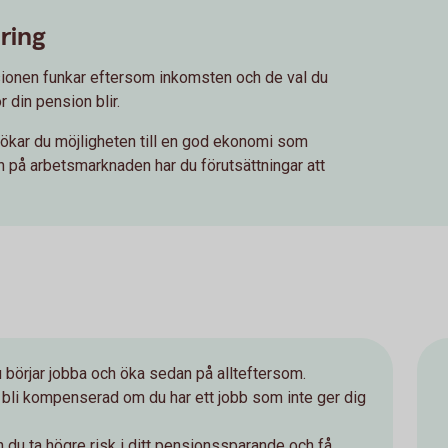
ring
pensionen funkar eftersom inkomsten och de val du
r din pension blir.
 ökar du möjligheten till en god ekonomi som
n på arbetsmarknaden har du förutsättningar att
 börjar jobba och öka sedan på allteftersom.
att bli kompenserad om du har ett jobb som inte ger dig
an du ta högre risk i ditt pensionssparande och få