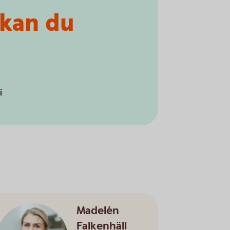
 kan du
i
Madelén
Falkenhäll