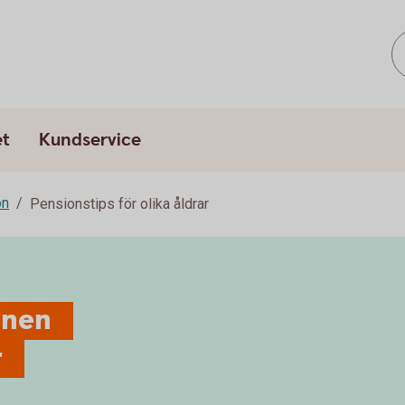
et
Kundservice
on
Pensionstips för olika åldrar
onen
r