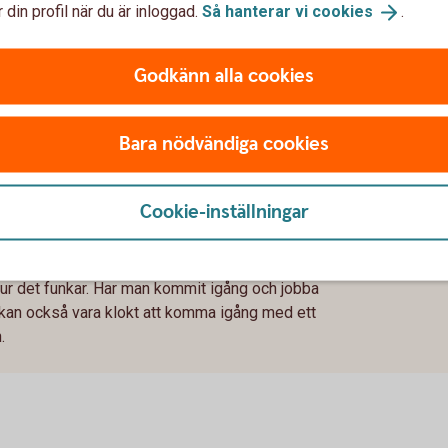
 din profil när du är inloggad.
Så hanterar vi
cookies
.
Godkänn alla cookies
ring
Bara nödvändiga cookies
det pratades om pension på fikarasten och
a kuvertet tog över samtalen? Kanske att nu i
”eget sparande” och ”höjd pensionsålder” ändå
Cookie-inställningar
man är 20 är inte konstigt, men när man är i 30-
i hur det funkar. Har man kommit igång och jobba
t kan också vara klokt att komma igång med ett
.