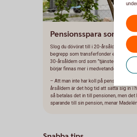
under
Pensionsspara som 30-å
Slog du dövörat till i 20-årsåldern, när 
begrepp som transferfonder eller orange
30-årsåldern ord som ”tjänstepension”, 
börjar finnas mer i medvetandet?
– Att man inte har koll på pensionen när 
årsåldern är det hög tid att sätta sig in 
så betalas det in till pensionen, men de
sparande till sin pension, menar Madelén
Snabba tips