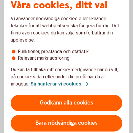
Våra cookies, ditt val
Ett äktenskapsförord skrivs under av båda
parter och registreras hos skatteverket för att
Vi använder nödvändiga cookies eller liknande
det ska vara giltigt.
tekniker för att webbplatsen ska fungera för dig. Det
finns även cookies du kan välja som förbättrar din
upplevelse:
Funktioner, prestanda och statistik
Relevant marknadsföring
Du kan ta tillbaka ditt cookie-medgivande när du vill,
på cookie-sidan eller under din profil när du är
inloggad.
Så hanterar vi cookies
.
Madelén Falkenhäll
Godkänn alla cookies
Ekonom för Finansiell hälsa
Bara nödvändiga cookies