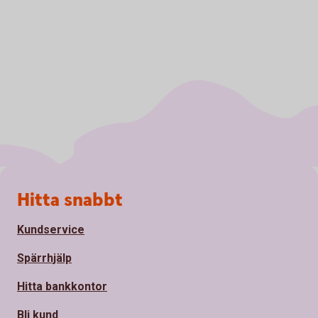
Sidfot
Hitta snabbt
Kundservice
Spärrhjälp
Hitta bankkontor
Bli kund