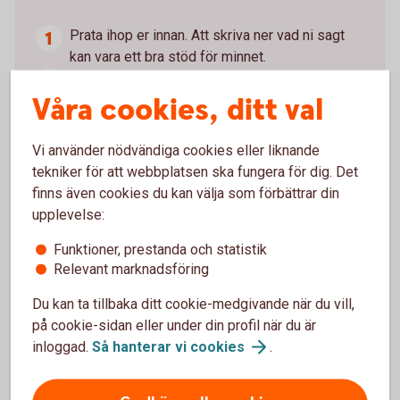
Prata ihop er innan. Att skriva ner vad ni sagt
kan vara ett bra stöd för minnet.
Har ni samma syn på ekonomi? Vad ska vara
Våra cookies, ditt val
gemensamma kostnader? Ska ni betala lika
mycket eller utifrån lön?
Om ni köper bostad tillsammans, ska ni betala
Vi använder nödvändiga cookies eller liknande
lika mycket? Om inte, hur löser ni det? Ta gärna
tekniker för att webbplatsen ska fungera för dig. Det
hjälp av en jurist för att diskutera.
finns även cookies du kan välja som förbättrar din
Hur ska ni göra om en flyttar in i den andres
upplevelse:
bostadsrätt eller villa. Ska man köpa in sig, hur
Funktioner, prestanda och statistik
dela på kostnader och en eventuell framtida
Relevant marknadsföring
vinst?
Skriv samboavtal om ni är i en relation. Det
Du kan ta tillbaka ditt cookie-medgivande när du vill,
löser problem om ni senare skulle gå skilda
på cookie-sidan eller under din profil när du är
vägar.
inloggad.
Så hanterar vi
cookies
.