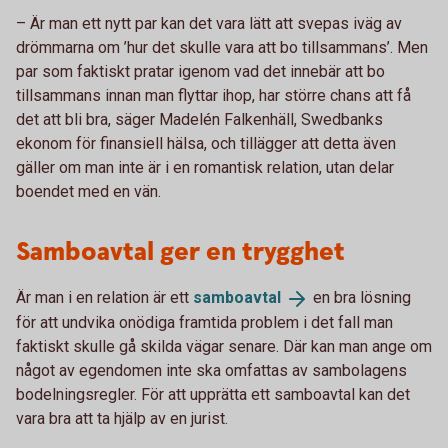
– Är man ett nytt par kan det vara lätt att svepas iväg av
drömmarna om ’hur det skulle vara att bo tillsammans’. Men
par som faktiskt pratar igenom vad det innebär att bo
tillsammans innan man flyttar ihop, har större chans att få
det att bli bra, säger Madelén Falkenhäll, Swedbanks
ekonom för finansiell hälsa, och tillägger att detta även
gäller om man inte är i en romantisk relation, utan delar
boendet med en vän.
Samboavtal ger en trygghet
Är man i en relation är ett
samboavtal
en bra lösning
för att undvika onödiga framtida problem i det fall man
faktiskt skulle gå skilda vägar senare. Där kan man ange om
något av egendomen inte ska omfattas av sambolagens
bodelningsregler. För att upprätta ett samboavtal kan det
vara bra att ta hjälp av en jurist.