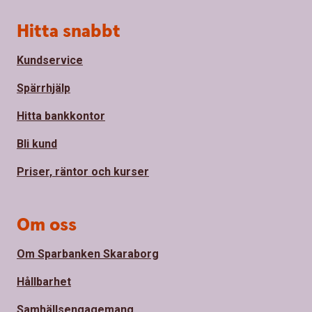
Sidfot
Hitta snabbt
Kundservice
Spärrhjälp
Hitta bankkontor
Bli kund
Priser, räntor och kurser
Om oss
Om Sparbanken Skaraborg
Hållbarhet
Samhällsengagemang