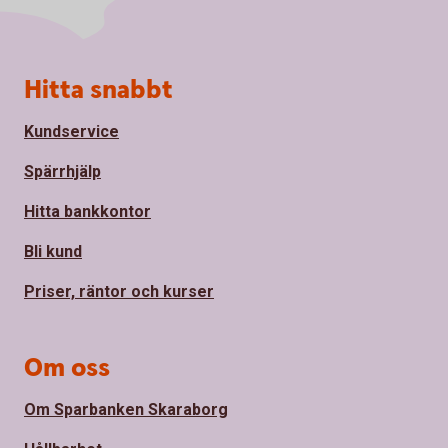
Sidfot
Hitta snabbt
Kundservice
Spärrhjälp
Hitta bankkontor
Bli kund
Priser, räntor och kurser
Om oss
Om Sparbanken Skaraborg