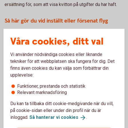
ersättning för, som att visa kvitton på utgifter du har haft.
Så här gör du vid inställt eller försenat flyg
För att kunna få ersättning måste felet ligga hos
Våra cookies, ditt val
flygbolaget – dit räknas till exempel inte saker som oväder,
strejk eller andra oförutsedda händelser. Samma
tillvägagångssätt gäller som vid försenat bagage. Har du
Vi använder nödvändiga cookies eller liknande
tagit en kompletterande försäkring med ditt kort kan du
tekniker för att webbplatsen ska fungera för dig. Det
även ansöka om ersättning under
finns även cookies du kan välja som förbättrar din
personförsäkring/ankomstförsäkring. Se villkor för
upplevelse:
respektive bankkorts kompletterande villkor.
Funktioner, prestanda och statistik
Ett sista råd inför resan är att alltid packa det mest
Relevant marknadsföring
nödvändiga i handbagaget så du klarar dig om du skulle stå
Du kan ta tillbaka ditt cookie-medgivande när du vill,
utan ditt incheckade bagage. En tandborste kan vara guld
på cookie-sidan eller under din profil när du är
värd efter att du har rest långt och sen sett bagagebandet
inloggad.
Så hanterar vi
cookies
.
gå tomt i flera varv.