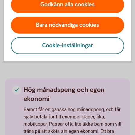
Godkänn alla cookies
Baspeng med chans till
extrapengar
Bara nödvändiga cookies
Barnet får en baspeng, med chans till mer
pengar genom att hjälpa till hemma. Kanske
städa badrummet, passa småsyskon eller laga
Cookie-inställningar
mat. Passar många barn i mellanstadieåldern.
Hög månadspeng och egen
ekonomi
Barnet får en ganska hög månadspeng, och får
själv betala för till exempel kläder, fika,
mobilappar. Passar ofta lite äldre barn som vill
träna på att sköta sin egen ekonomi. Ett bra