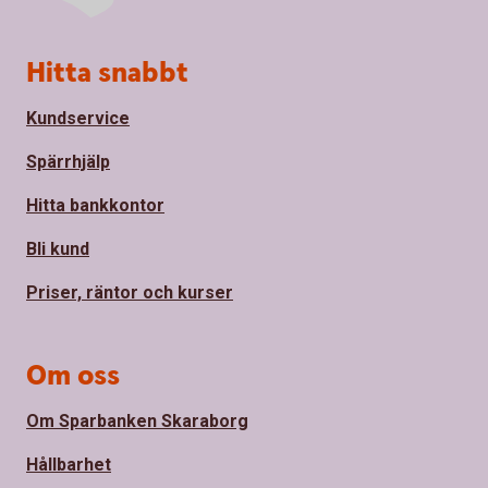
Sidfot
Hitta snabbt
Kundservice
Spärrhjälp
Hitta bankkontor
Bli kund
Priser, räntor och kurser
Om oss
Om Sparbanken Skaraborg
Hållbarhet