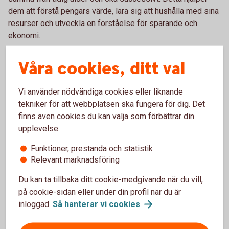
dem att förstå pengars värde, lära sig att hushålla med sina
resurser och utveckla en förståelse för sparande och
ekonomi.
Våra cookies, ditt val
Liten veckopeng för småköp
Vi använder nödvändiga cookies eller liknande
tekniker för att webbplatsen ska fungera för dig. Det
Barnet får ganska låg veckopeng för småköp,
finns även cookies du kan välja som förbättrar din
men slipper betala för större saker som bio,
upplevelse:
kläder och fika. Passar ofta yngre barn som
just har börjat få veckopeng och som ska träna
Funktioner, prestanda och statistik
på att hantera den.
Relevant marknadsföring
Du kan ta tillbaka ditt cookie-medgivande när du vill,
på cookie-sidan eller under din profil när du är
inloggad.
Så hanterar vi
cookies
.