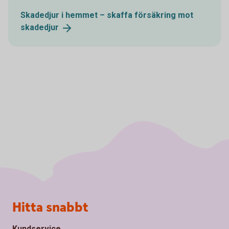
Skadedjur i hemmet – skaffa försäkring mot
skadedjur
Sidfot
Hitta snabbt
Kundservice