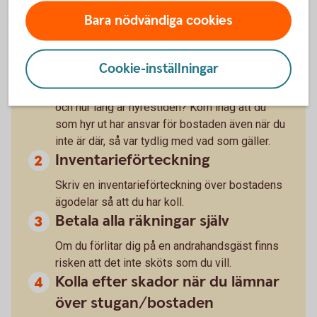
Tänk också på detta när du hyr
Bara nödvändiga cookies
ut:
Skriv kontrakt
Cookie-inställningar
När är tillträde, vilken uppsägningstid gäller,
och hur lång är hyrestiden? Kom ihåg att du
som hyr ut har ansvar för bostaden även när du
inte är där, så var tydlig med vad som gäller.
Inventarieförteckning
Skriv en inventarieförteckning över bostadens
ägodelar så att du har koll.
Betala alla räkningar själv
Om du förlitar dig på en andrahandsgäst finns
risken att det inte sköts som du vill.
Kolla efter skador när du lämnar
över stugan/bostaden