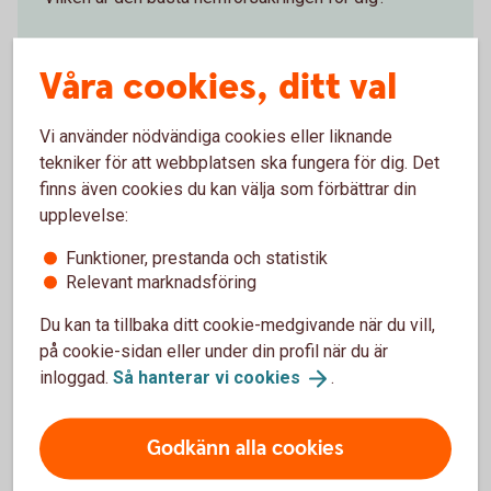
Hemförsäkring
Våra cookies, ditt val
Vi använder nödvändiga cookies eller liknande
tekniker för att webbplatsen ska fungera för dig. Det
Skatteverket om uthyrning
finns även cookies du kan välja som förbättrar din
upplevelse:
Skatteverkets information om skatter på uthyrning av
Funktioner, prestanda och statistik
privatbostad
Relevant marknadsföring
Skatter på uthyrning av privatbostad
Du kan ta tillbaka ditt cookie-medgivande när du vill,
(skatteverket.se)
på cookie-sidan eller under din profil när du är
inloggad.
Så hanterar vi
cookies
.
Godkänn alla cookies