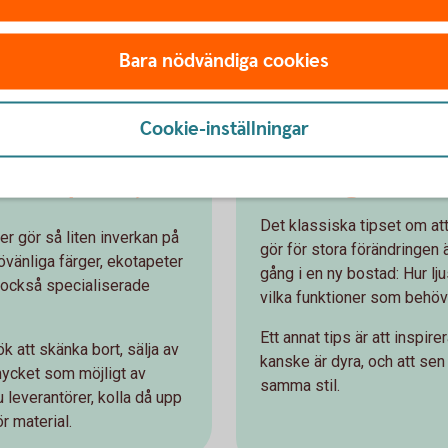
Bara nödvändiga cookies
bar renovering
Cookie-inställningar
erkan på miljö
Bo in dig innan 
Det klassiska tipset om att
er gör så liten inverkan på
gör för stora förändringen ä
övänliga färger, ekotapeter
gång i en ny bostad: Hur lju
h också specialiserade
vilka funktioner som behöv
Ett annat tips är att inspi
ök att skänka bort, sälja av
kanske är dyra, och att sen 
å mycket som möjligt av
samma stil.
 leverantörer, kolla då upp
r material.