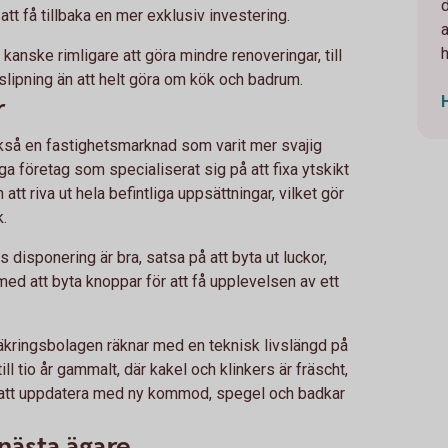
d
 att få tillbaka en mer exklusiv investering.
 kanske rimligare att göra mindre renoveringar, till
lipning än att helt göra om kök och badrum.
r
ckså en fastighetsmarknad som varit mer svajig
ga företag som specialiserat sig på att fixa ytskikt
att riva ut hela befintliga uppsättningar, vilket gör
k.
 disponering är bra, satsa på att byta ut luckor,
med att byta knoppar för att få upplevelsen av ett
äkringsbolagen räknar med en teknisk livslängd på
ill tio år gammalt, där kakel och klinkers är fräscht,
att uppdatera med ny kommod, spegel och badkar
 nästa ägare