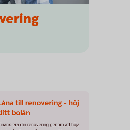
overing
Låna till renovering - höj
ditt bolån
Finansiera din renovering genom att höja