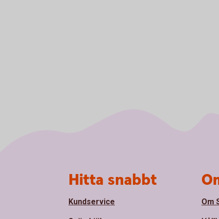
Sidfot
Hitta snabbt
Om
Kundservice
Om S