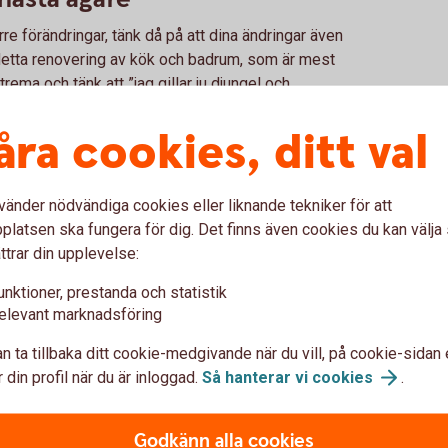
rre förändringar, tänk då på att dina ändringar även
 detta renovering av kök och badrum, som är mest
trema och tänk att ”jag gillar ju djungel och
vering ska fungera för en stor målgrupp.
terialrent
åra cookies, ditt val
ill byggåret och försök inte föra in
bostad är från 80-talet, undvik då att göra om till
vänder nödvändiga cookies eller liknande tekniker för att
latsen ska fungera för dig. Det finns även cookies du kan välj
ttrar din upplevelse:
er där du kan hitta tidstypiska handtag, dörrar
eng kan göra stor skillnad för känslan i din bostad.
unktioner, prestanda och statistik
n genom hela bostaden
elevant marknadsföring
er minimalistiskt urban, försök att hålla samma stil
n ta tillbaka ditt cookie-medgivande när du vill, på cookie-sidan 
nsla. Det kan du göra genom att undvika att
 din profil när du är inloggad.
Så hanterar vi
cookies
.
stilar. Självklart kan det vara piggt att föra in
 låt helhetskänslan förbli enhetlig. En sak som är
Godkänn alla cookies
a material eller stilar lätt kan ge en rörig känsla.