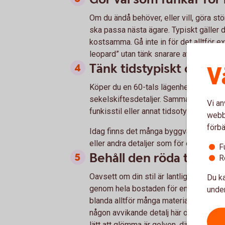
Om du ändå behöver, eller vill, göra stö
ska passa nästa ägare. Typiskt gäller
kostsamma. Gå inte in för det alltför ex
leopard” utan tänk snarare att din reno
Tänk tidstypiskt och ma
V
Köper du en 60-tals lägenhet, håll dig t
sekelskiftesdetaljer. Samma sak om din 
Vi an
funkisstil eller annat tidsotypiskt.
webbp
förbä
Idag finns det många byggvårdnadsbutik
eller andra detaljer som för en billig p
F
Behåll den röda tråde
R
Oavsett om din stil är lantligt varm ell
Du ka
genom hela bostaden för en enhetlig kä
under
blanda alltför många material, färger och 
någon avvikande detalj här och där, men
lätt att glömma är golven, där många olik