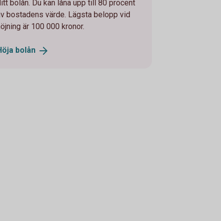
itt bolån. Du kan låna upp till 80 procent
av bostadens värde. Lägsta belopp vid
höjning är 100 000 kronor.
Höja
bolån