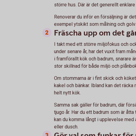
större hus. Där är det generellt enklare
Renoverar du inför en försäljning är det
exempel ytskikt som målning och golvs
Fräscha upp om det gå
I takt med ett större miljöfokus och o
under senare år, har det vuxit fram mån
i framförallt kök och badrum, snarare än 
stor skillnad för både miljö och plånbo
Om stommarna är i fint skick och kökets
kakel och bänkar. Ibland kan det räcka 
helt nytt kök.
Samma sak gäller för badrum, där förs
tjugo år. Har du ett badrum som är åtta t
kan du komma långt i upplevelse med 
eller dusch.
Gör val som funkar för