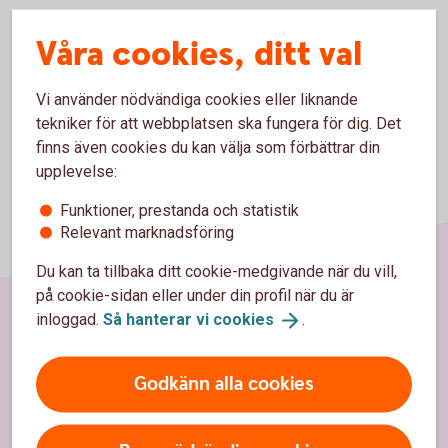
Kolla vilka öppettider som gäller för ditt
kontor
Våra cookies, ditt val
Vi använder nödvändiga cookies eller liknande
tekniker för att webbplatsen ska fungera för dig. Det
finns även cookies du kan välja som förbättrar din
upplevelse:
Funktioner, prestanda och statistik
Relevant marknadsföring
Du kan ta tillbaka ditt cookie-medgivande när du vill,
på cookie-sidan eller under din profil när du är
inloggad.
Så hanterar vi
cookies
.
Sidfot
Hitta snabbt
Godkänn alla cookies
Kundservice
Spärrhjälp