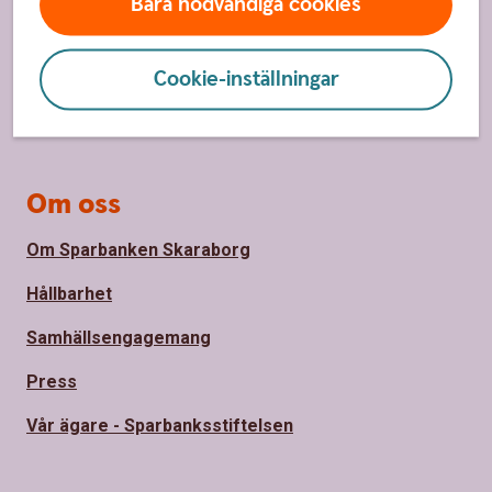
Bara nödvändiga cookies
Hitta bankkontor
Cookie-inställningar
Bli kund
Priser, räntor och kurser
Om oss
Om Sparbanken Skaraborg
Hållbarhet
Samhällsengagemang
Press
Vår ägare - Sparbanksstiftelsen