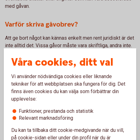
med gåvan.
Varför skriva gåvobrev?
Att ge bort något kan kännas enkelt men rent juridiskt är det
inte alltid det. Vissa gåvor måste vara skriftliga, andra inte.
Gåvan kan vara ett förskott på ett arv eller räknas som
Våra cookies, ditt val
enskild egendom. Genom att skriva ett gåvobrev kan ni
undvika eventuella oklarheter och konflikter längre fram.
Med ett gåvobrev tydliggör ni äganderätten och får ett
Vi använder nödvändiga cookies eller liknande
juridiskt skydd för givaren och mottagaren. Det kan även ha
tekniker för att webbplatsen ska fungera för dig. Det
skattemässiga fördelar och användas vid planering av arv
finns även cookies du kan välja som förbättrar din
och arvsrätt.
upplevelse:
Funktioner, prestanda och statistik
Relevant marknadsföring
Mall för testamente och gåvobrev
Du kan ta tillbaka ditt cookie-medgivande när du vill,
på cookie-sidan eller under din profil när du är