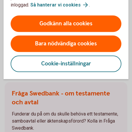
eller rådgivning?
inloggad.
Så hanterar vi
cookies
.
Vill du ha hjälp att skriva testamente eller gåvobrev
av en jurist? Eller använda enkel mall och skriva
Godkänn alla cookies
själv? Hos vår partner Familjens Jurist får du rabatt
som kund hos oss.
Bara nödvändiga cookies
Välkommen till Familjens Jurist
(familjensjurist.se)
Cookie-inställningar
Fråga Swedbank - om testamente
och avtal
Funderar du på om du skulle behöva ett testamente,
samboavtal eller äktenskapsförord? Kolla in Fråga
Swedbank.