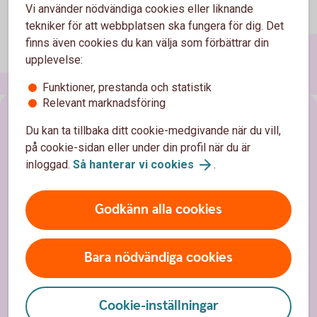
Vi använder nödvändiga cookies eller liknande
tekniker för att webbplatsen ska fungera för dig. Det
finns även cookies du kan välja som förbättrar din
upplevelse:
Funktioner, prestanda och statistik
Relevant marknadsföring
Sidfot
Hitta snabbt
Du kan ta tillbaka ditt cookie-medgivande när du vill,
på cookie-sidan eller under din profil när du är
Kundservice
inloggad.
Så hanterar vi cookies
.
Spärrhjälp
Godkänn alla cookies
Hitta bankkontor
Bli kund
Bara nödvändiga cookies
Priser, räntor och kurser
Cookie-inställningar