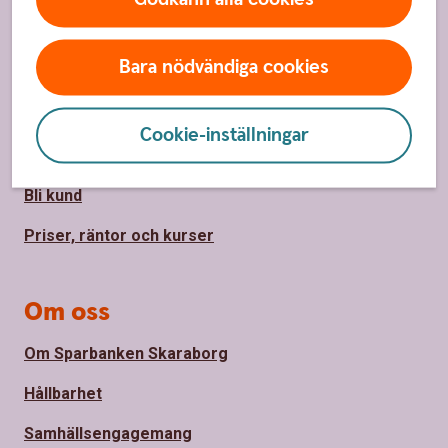
Sidfot
Hitta snabbt
Bara nödvändiga cookies
Kundservice
Spärrhjälp
Cookie-inställningar
Hitta bankkontor
Bli kund
Priser, räntor och kurser
Om oss
Om Sparbanken Skaraborg
Hållbarhet
Samhällsengagemang