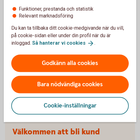
Funktioner, prestanda och statistik
När slutar den tidigare ägarens försäkring att
Relevant marknadsföring
gälla?
Du kan ta tillbaka ditt cookie-medgivande när du vill,
på cookie-sidan eller under din profil när du är
Om man övningskör och olyckan är framme,
inloggad.
Så hanterar vi
cookies
.
täcker bilförsäkringen då?
Gäller bilförsäkringen utanför Sverige?
Godkänn alla cookies
Täcker försäkringen viltolyckor?
Bara nödvändiga cookies
Vilka bilar har en vagnskadegaranti?
Cookie-inställningar
Välkommen att bli kund