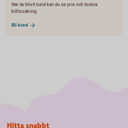
När du blivit kund kan du se pris och teckna
bilförsäkring.
Bli
kund
Sidfot
Hitta snabbt