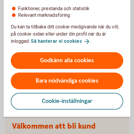
Funktioner, prestanda och statistik
När slutar den tidigare ägarens försäkring att
Relevant marknadsföring
gälla?
Du kan ta tillbaka ditt cookie-medgivande när du vill,
på cookie-sidan eller under din profil när du är
Om man övningskör och olyckan är framme,
inloggad.
Så hanterar vi
cookies
.
täcker bilförsäkringen då?
Gäller bilförsäkringen utanför Sverige?
Godkänn alla cookies
Täcker försäkringen viltolyckor?
Bara nödvändiga cookies
Vilka bilar har en vagnskadegaranti?
Cookie-inställningar
Välkommen att bli kund