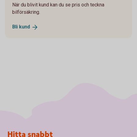
När du blivit kund kan du se pris och teckna
bilförsäkring.
Bli
kund
Sidfot
Hitta snabbt