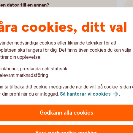
 en dator till en annan?
åra cookies, ditt val
fil?
vänder nödvändiga cookies eller liknande tekniker för att
latsen ska fungera för dig. Det finns även cookies du kan välj
torn?
ttrar din upplevelse:
unktioner, prestanda och statistik
g har skyddad identitet?
elevant marknadsföring
 håller på att gå ut?
n ta tillbaka ditt cookie-medgivande när du vill, på cookie-sidan 
 din profil när du är inloggad.
Så hanterar vi
cookies
.
Godkänn alla cookies