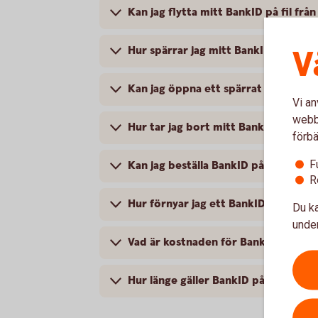
Kan jag flytta mitt BankID på fil från
V
Hur spärrar jag mitt BankID?
Kan jag öppna ett spärrat BankID på 
Vi an
webbp
Hur tar jag bort mitt BankID från da
förbä
F
Kan jag beställa BankID på fil om ja
R
Hur förnyar jag ett BankID på fil som
Du ka
under
Vad är kostnaden för BankID på fil?
Hur länge gäller BankID på fil?