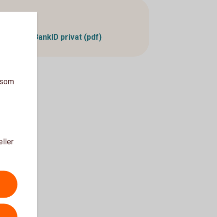
Villkor
Villkor BankID privat (pdf)
a som
eller