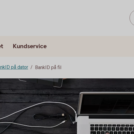
et
Kundservice
nkID på dator
BankID på fil