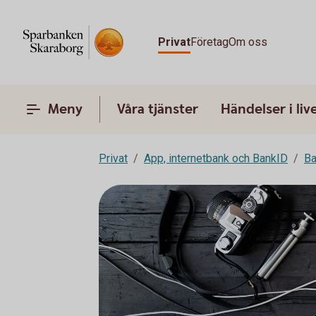
Privat
Företag
Om oss
Meny
Våra tjänster
Händelser i liv
Privat
App, internetbank och BankID
Ba