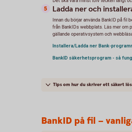
Det ska vara minst tolv tecken långt oc
Ladda ner och install
Innan du börjar använda BankID på fil
från BankIDs webbplats. Läs mer om 
gällande operativsystem och webbläsa
Installera/Ladda ner Bank-progra
BankID säkerhetsprogram - så fun
Tips om hur du skriver ett säkert lö
BankID på fil – vanli