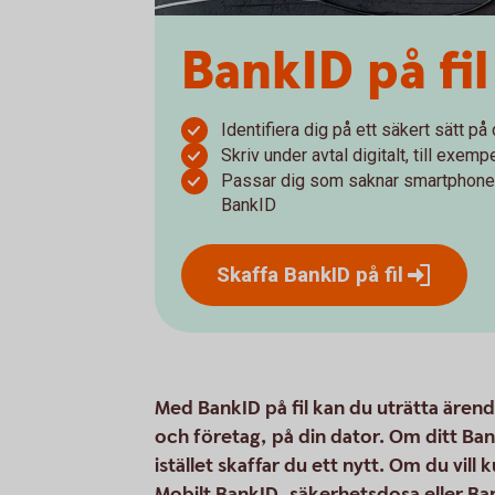
BankID på fil
Identifiera dig på ett säkert sätt på 
Skriv under avtal digitalt, till exe
Passar dig som saknar smartphone e
BankID
Skaffa BankID på
fil
Med BankID på fil kan du uträtta ärend
och företag, på din dator. Om ditt BankI
istället skaffar du ett nytt. Om du vil
Mobilt BankID, säkerhetsdosa eller Ba