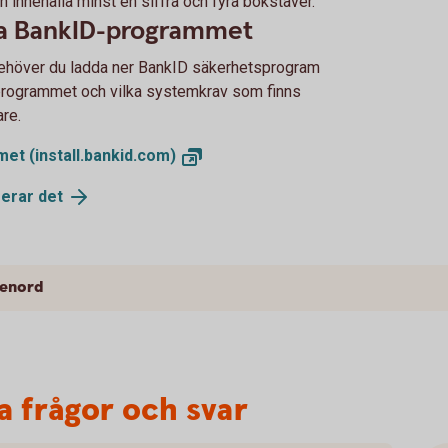
h innehålla minst en siffra och fyra bokstäver.
era BankID-programmet
 behöver du ladda ner BankID säkerhetsprogram
programmet och vilka systemkrav som finns
re.
mmet
(install.bankid.com)
gerar
det
senord
ga frågor och svar