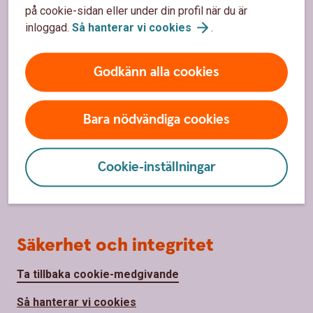
på cookie-sidan eller under din profil när du är
inloggad.
Så hanterar vi
cookies
.
Om oss
Godkänn alla cookies
Om Sparbanken Skaraborg
Hållbarhet
Bara nödvändiga cookies
Samhällsengagemang
Press
Cookie-inställningar
Vår ägare - Sparbanksstiftelsen
Säkerhet och integritet
Ta tillbaka cookie-medgivande
Så hanterar vi cookies