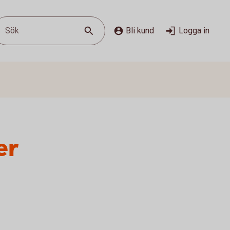
Sök
Bli kund
Logga in
er