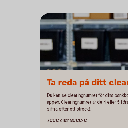
Ta reda på ditt cl
Du kan se clearingnumret för dina bankko
appen. Clearingnumret är de 4 eller 5 för
siffra efter ett streck):
7CCC
eller
8CCC-C