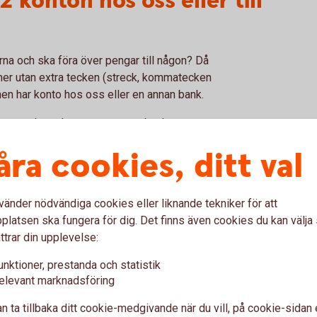
 konton hos oss eller till
na och ska föra över pengar till någon? Då
er utan extra tecken (streck, kommatecken
nen har konto hos oss eller en annan bank.
ingen – kontakta mottagarens bank.
åra cookies, ditt val
gstider – när kommer
vänder nödvändiga cookies eller liknande tekniker för att
latsen ska fungera för dig. Det finns även cookies du kan välj
ttrar din upplevelse:
unktioner, prestanda och statistik
om Swedbank/sparbankerna
elevant marknadsföring
na från annan bank
n ta tillbaka ditt cookie-medgivande när du vill, på cookie-sidan 