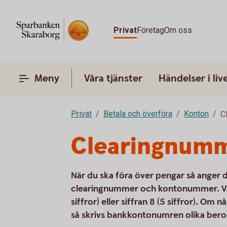
Privat
Företag
Om oss
Meny
Våra tjänster
Händelser i liv
Privat
Betala och överföra
Konton
C
Clearingnum
När du ska föra över pengar så anger
clearingnummer och kontonummer. Våra
siffror) eller siffran 8 (5 siffror). Om
så skrivs bankkontonumren olika ber