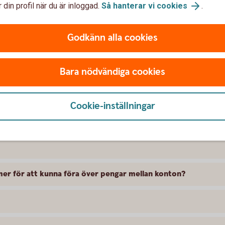
 din profil när du är inloggad.
Så hanterar vi cookies
.
bank, från Swedbank/sparbankerna
Godkänn alla cookies
Bara nödvändiga cookies
 clearingnummer
Cookie-inställningar
mer för att kunna föra över pengar mellan konton?