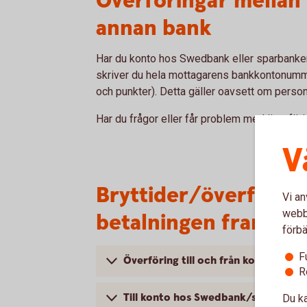
Överföringar mellan 2
annan bank
Har du konto hos Swedbank eller sparbanker
skriver du hela mottagarens bankkontonumm
och punkter). Detta gäller oavsett om perso
Har du frågor eller får problem med överför
V
Bryttider/överförin
Vi an
webbp
betalningen fram?
förbä
F
Överföring till och från konton in
R
Till konto hos Swedbank/sparbanker
Du ka