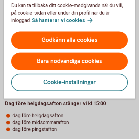
Avvikande öppettider
Du kan ta tillbaka ditt cookie-medgivande när du vill,
på cookie-sidan eller under din profil när du är
Följande dagar har banken avvikande öppettider:
inloggad.
Så hanterar vi
cookies
.
Godkänn alla cookies
Om följande dagar infaller en vardag stänger kontoret
klockan 13:00
Bara nödvändiga cookies
trettondagsafton
skärtorsdag
valborgsmässoafton
Cookie-inställningar
dag före Kristi himmelsfärdsdag
dag före alla helgons dag
Dag före helgdagsafton stänger vi kl 15:00
dag före helgdagsafton
dag före midsommarafton
dag före pingstafton