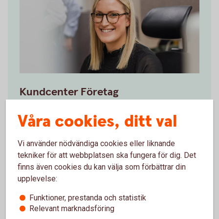
Kundcenter Företag
Öppettider måndag-fredag kl. 08.00-18.00, söndag
Våra cookies, ditt val
kl. 16.00-20.00.
Vi använder nödvändiga cookies eller liknande
Läs mer om Kundcenter
Företag
tekniker för att webbplatsen ska fungera för dig. Det
Ring Kundcenter 0511-280 00
finns även cookies du kan välja som förbättrar din
upplevelse:
Funktioner, prestanda och statistik
Relevant marknadsföring