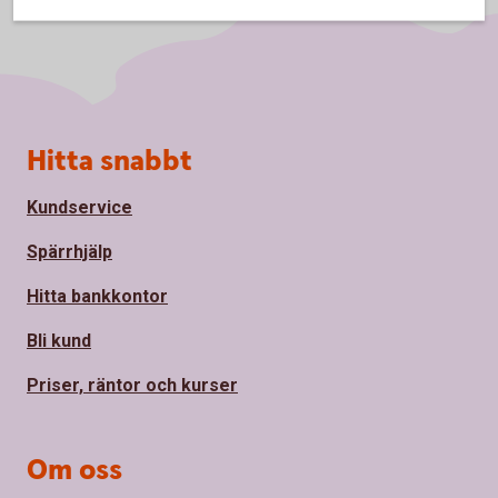
Sidfot
Hitta snabbt
Kundservice
Spärrhjälp
Hitta bankkontor
Bli kund
Priser, räntor och kurser
Om oss