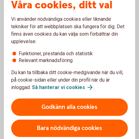
Våra cookies, ditt val
Så fungerar billån
Vi använder nödvändiga cookies eller liknande
tekniker för att webbplatsen ska fungera för dig. Det
Behöver jag vara kund för att få billån?
finns även cookies du kan välja som förbättrar din
upplevelse:
Vad krävs för att jag ska få billån?
Funktioner, prestanda och statistik
Relevant marknadsföring
Hur mycket får jag låna?
Du kan ta tillbaka ditt cookie-medgivande när du vill,
på cookie-sidan eller under din profil när du är
När får jag besked?
inloggad.
Så hanterar vi
cookies
.
Godkänn alla cookies
Pris och ränta Billån
Bara nödvändiga cookies
Ränta