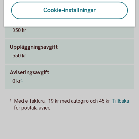
6,19 % (senaste ränteändring 2025-10-03)
Cookie-inställningar
Uppläggningsavgift Nyckelkund
350 kr
Uppläggningsavgift
550 kr
Aviseringsavgift
0 kr
1
Med e-faktura, 19 kr med autogiro och 45 kr
Tillbaka
1
för postala avier.