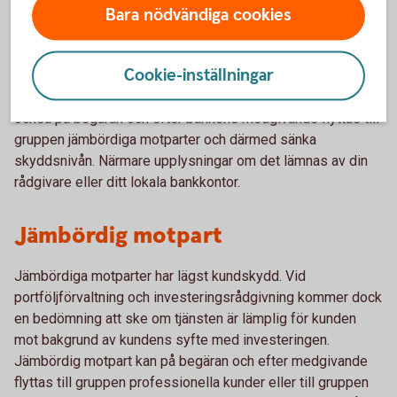
Bara nödvändiga cookies
bakgrund av kundens kunskaper och erfarenheter.
Professionella kunder kan på begäran och efter bankens
Cookie-inställningar
medgivande flyttas till gruppen icke-professionella kunder
och därmed höja skyddsnivån. Professionella kunder kan
också på begäran och efter bankens medgivande flyttas till
gruppen jämbördiga motparter och därmed sänka
skyddsnivån. Närmare upplysningar om det lämnas av din
rådgivare eller ditt lokala bankkontor.
Jämbördig motpart
Jämbördiga motparter har lägst kundskydd. Vid
portföljförvaltning och investeringsrådgivning kommer dock
en bedömning att ske om tjänsten är lämplig för kunden
mot bakgrund av kundens syfte med investeringen.
Jämbördig motpart kan på begäran och efter medgivande
flyttas till gruppen professionella kunder eller till gruppen