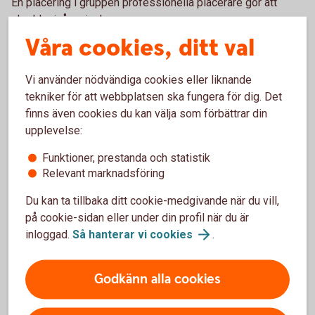
En placering i gruppen professionella placerare gör att
skyddsnivån minskar.
Våra cookies, ditt val
Professionell kund
Vi använder nödvändiga cookies eller liknande
Professionella kunder antas vara i stånd att fatta sina egna
tekniker för att webbplatsen ska fungera för dig. Det
investeringsbeslut och förstå riskerna med sina
finns även cookies du kan välja som förbättrar din
investeringar. De förväntas normalt ha sådana kunskaper att
upplevelse:
de själva kan avgöra vilken information de behöver för att
Funktioner, prestanda och statistik
kunna göra ett investeringsbeslut. Det innebär att den som
Relevant marknadsföring
är professionell kund själv måste begära den information
som hon eller han anser sig behöva. Vid
Du kan ta tillbaka ditt cookie-medgivande när du vill,
investeringsrådgivning gör banken normalt inte någon
på cookie-sidan eller under din profil när du är
bedömning av kundens erfarenhet och kunskaper och inte
inloggad.
Så hanterar vi
cookies
.
av kundens finansiella ställning. Vid portföljförvaltning sker
inte heller någon bedömning av kundens erfarenhet och
Godkänn alla cookies
kunskaper. Vid andra typer av tjänster sker till skillnad från
vad som gäller beträffande icke professionella kunder -
ingen bedömning avseende om tjänsten är passande mot