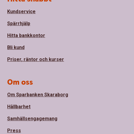
Kundservice
Spärrhjälp
Hitta bankkontor
Bli kund
Priser, räntor och kurser
Om oss
Om Sparbanken Skaraborg
Hållbarhet
Samhällsengagemang
Press