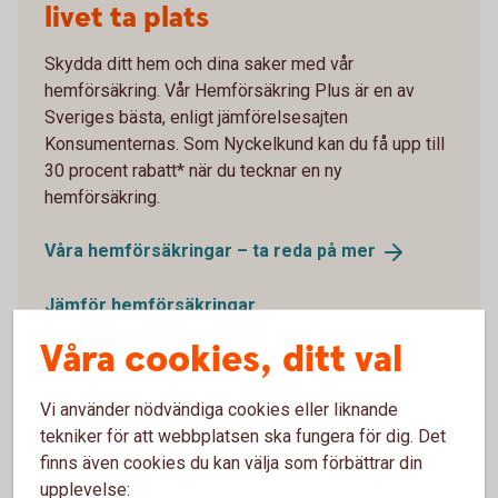
livet ta plats
Skydda ditt hem och dina saker med vår
hemförsäkring. Vår Hemförsäkring Plus är en av
Sveriges bästa, enligt jämförelsesajten
Konsumenternas. Som Nyckelkund kan du få upp till
30 procent rabatt* när du tecknar en ny
hemförsäkring.
Våra hemförsäkringar – ta reda på
mer
Jämför hemförsäkringar
(konsumenternas.se)
Våra cookies, ditt val
*Nyckelkunder med bolån och fordonsförsäkring (bil,
Vi använder nödvändiga cookies eller liknande
lätt lastbil eller husbil) får 30 % rabatt när de tecknar
tekniker för att webbplatsen ska fungera för dig. Det
ny hemförsäkring (villahem, villa eller hem).
finns även cookies du kan välja som förbättrar din
Försäkringen förmedlas av Swedbank.
upplevelse:
Försäkringsgivare är Tre Kronor Försäkring.