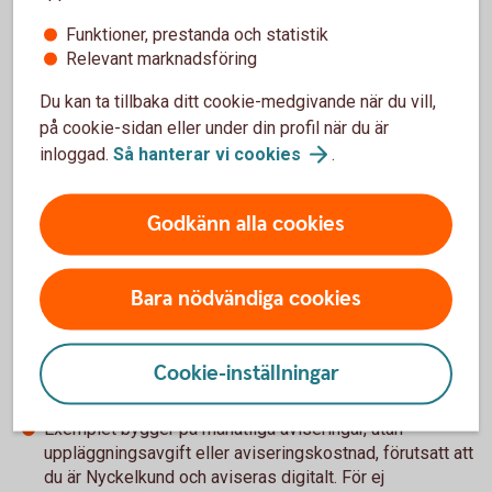
Funktioner, prestanda och statistik
Relevant marknadsföring
Du kan ta tillbaka ditt cookie-medgivande när du vill,
på cookie-sidan eller under din profil när du är
inloggad.
Så hanterar vi
cookies
.
Räkneexempel bolån
Ett lånebelopp på på 1 000 000 kronor, till 5,49 % ränta
Godkänn alla cookies
(3 mån bunden, listränta senast ändrad 2024-08-22),
med rak amortering återbetalningstid 50 år, effektiv
ränta: 5,63 % (ej Nyckelkund 5,64 %).
Bara nödvändiga cookies
Första månadsbetalningen inklusive amortering är 6 242
kronor, sista månadsbetalningen inklusive amortering är
1 674 kronor, totalt belopp att betala om räntan är
Cookie-inställningar
oförändrad under lånets löptid är 2 374 788 kronor.
Antalet avbetalningar är 600 stycken.
Exemplet bygger på månatliga aviseringar, utan
uppläggningsavgift eller aviseringskostnad, förutsatt att
du är Nyckelkund och aviseras digitalt. För ej