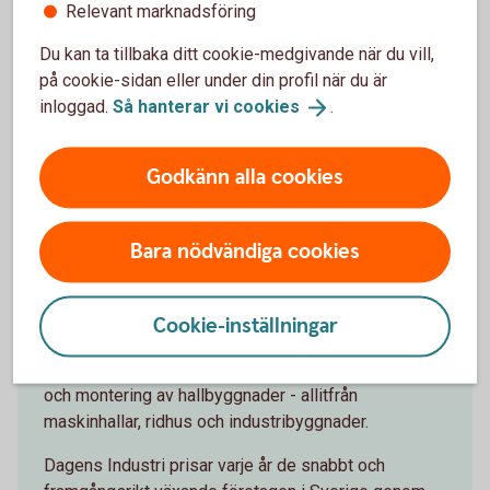
Relevant marknadsföring
Du kan ta tillbaka ditt cookie-medgivande när du vill,
på cookie-sidan eller under din profil när du är
inloggad.
Så hanterar vi
cookies
.
Kaltek Bygg har fått
utmärkelsen Gasellföretag!
Godkänn alla cookies
Kaltek Bygg är ett familjeföretag utanför Nossebro
som drivs av familjen Kälström. Här har
Bara nödvändiga cookies
entreprenörskapet funnit i många år och idag finns
det flera företag inom familjen. Allt startade med
rödfärgsmålning och under åren har verksamheten
Cookie-inställningar
vuxit och blivit färgbutik, inredningsbutik och café på
Kälströms Gård. Kaltek Bygg erbjuder projektering
och montering av hallbyggnader - allitfrån
maskinhallar, ridhus och industribyggnader.
Dagens Industri prisar varje år de snabbt och