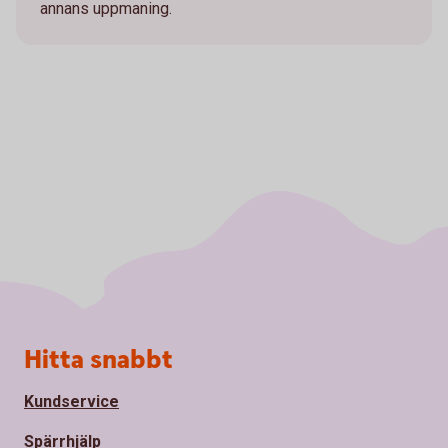
annans uppmaning.
Sidfot
Hitta snabbt
Kundservice
Spärrhjälp