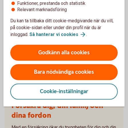
Funktioner, prestanda och statistik
barnförsäkring görs en hälsodeklaration då
Relevant marknadsföring
försäkringsbolaget tar hänsyn till ett medicinskt
underlag. Ju äldre barnet är desto större är det
Du kan ta tillbaka ditt cookie-medgivande när du vill,
medicinska underlaget, vilket skulle kunna innebära en
på cookie-sidan eller under din profil när du är
större risk att försäkringen nekas.
inloggad.
Så hanterar vi
cookies
.
Ett barn omfattas av försäkring via skolan, men den
gäller oftast enbart olycksfall.
Godkänn alla cookies
Sakförsäkring
En skadeförsäkring för specifika saker i hemmet eller
Bara nödvändiga cookies
för ett fordon.
Cookie-inställningar
Försäkra dig, din familj och
dina fordon
Med en försäkring ökar du tryggheten för dig och din