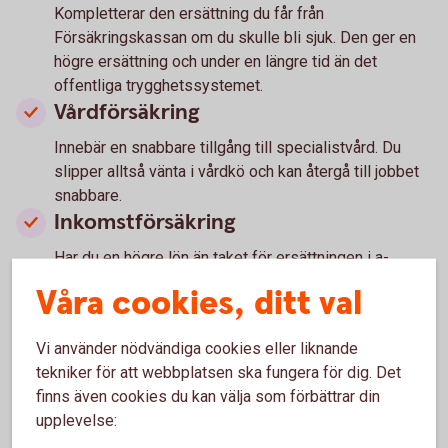
Kompletterar den ersättning du får från
Försäkringskassan om du skulle bli sjuk. Den ger en
högre ersättning och under en längre tid än det
offentliga trygghetssystemet.
Vårdförsäkring
Innebär en snabbare tillgång till specialistvård. Du
slipper alltså vänta i vårdkö och kan återgå till jobbet
snabbare.
Inkomstförsäkring
Har du en högre lön än taket för ersättningen i a-
kassan kan det vara klokt att ha en inkomstförsäkring
Våra cookies, ditt val
om du skulle bli arbetslös.
Barnförsäkring
Vi använder nödvändiga cookies eller liknande
Kan ge ersättning vid sjukdom, olycksfall och dödsfall
tekniker för att webbplatsen ska fungera för dig. Det
av barn. Det kan vara klokt att skaffa en barnförsäkring
finns även cookies du kan välja som förbättrar din
så tidigt som möjligt och att behålla den så länge som
upplevelse:
möjligt (ofta upp till 25 år). Vid tecknande av