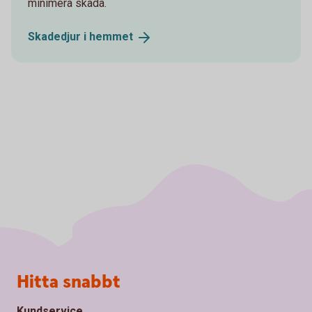
minimera skada.
Skadedjur i
hemmet
Sidfot
Hitta snabbt
Kundservice