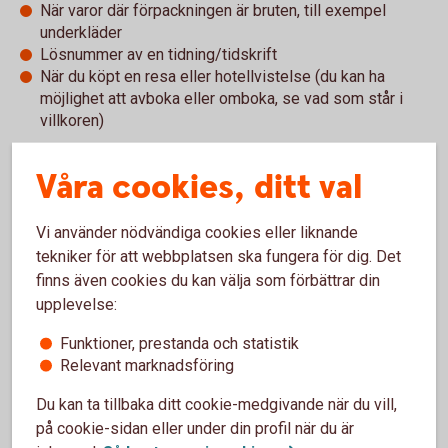
När varor där förpackningen är bruten, till exempel
underkläder
Lösnummer av en tidning/tidskrift
När du köpt en resa eller hotellvistelse (du kan ha
möjlighet att avboka eller omboka, se vad som står i
villkoren)
Presentkort och tillgodokvitto
Våra cookies, ditt val
Presentkort är en populär present att både ge och få. Men
Vi använder nödvändiga cookies eller liknande
det finns en del saker att tänka på och det är företaget som
tekniker för att webbplatsen ska fungera för dig. Det
säljer presentkortet som bestämmer villkoren.
finns även cookies du kan välja som förbättrar din
upplevelse:
Ett vanligt villkor är att du inte får byta in presentkortet mot
kontanter och att det har en begränsad giltighetstid. Så håll
Funktioner, prestanda och statistik
koll på hur länge det gäller – presentkortet blir nämligen
Relevant marknadsföring
värdelöst om du inte använder det i tid. Det kan även bli
Du kan ta tillbaka ditt cookie-medgivande när du vill,
värdelöst om företaget byter ägare eller går i konkurs.
på cookie-sidan eller under din profil när du är