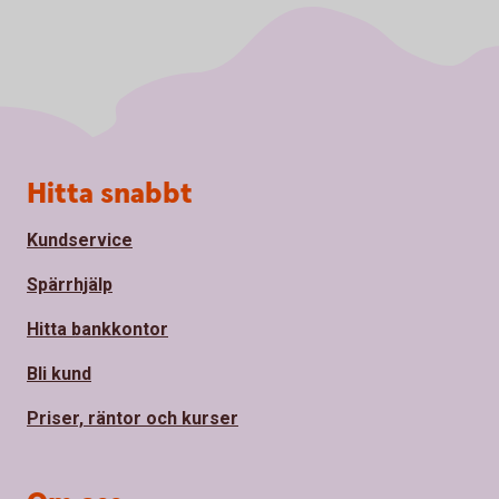
Sidfot
Hitta snabbt
Kundservice
Spärrhjälp
Hitta bankkontor
Bli kund
Priser, räntor och kurser