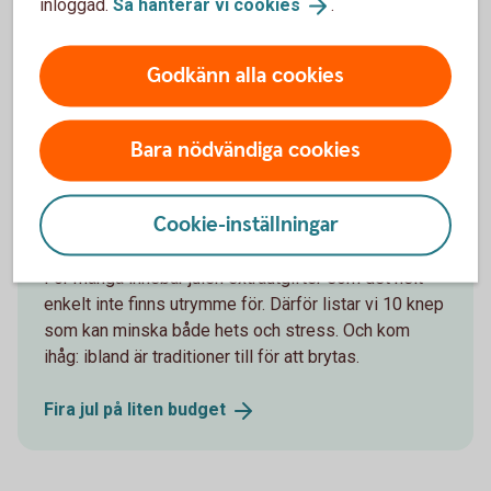
Var också uppmärksam på att om du lämnar tillbaka en vara
inloggad.
Så hanterar vi
cookies
.
och får ett tillgodokvitto, kan även det ha villkor som
begränsar hur och när du kan använda det.
Godkänn alla cookies
Andra läser också
Bara nödvändiga cookies
Cookie-inställningar
Fira jul på liten budget
För många innebär julen extrautgifter som det helt
enkelt inte finns utrymme för. Därför listar vi 10 knep
som kan minska både hets och stress. Och kom
ihåg: ibland är traditioner till för att brytas.
Fira jul på liten
budget