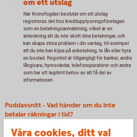
om ett utslag
När Kronofogden beslutat om ett utslag
registreras det hos kreditupplysningsföretagen
som en betalningsanmärkning, vilket är en
anteckning att du inte skött dina betalningar, och
kan skapa stora problem i din vardag, till exempel
att du inte kan köpa på avbetalning, ta lån eller hyra
en bostad. Registret är tillgängligt för banker, andra
långivare, hyresvärdar, telefonoperatörer och andra
som har ett legitimt behov av att få del av
informationen.
Poddavsnitt - Vad händer om du inte
betalar räkningar i tid?
Vad är en påminnelseavgift? Hur fungerar inkassoföretag?
Våra cookies, ditt val
Vad händer om man får en betalningsanmärkning? Detta är