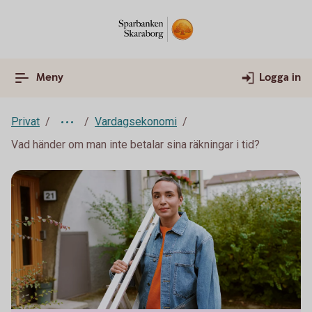
Meny
Logga in
Privat
Vardagsekonomi
Vad händer om man inte betalar sina räkningar i tid?