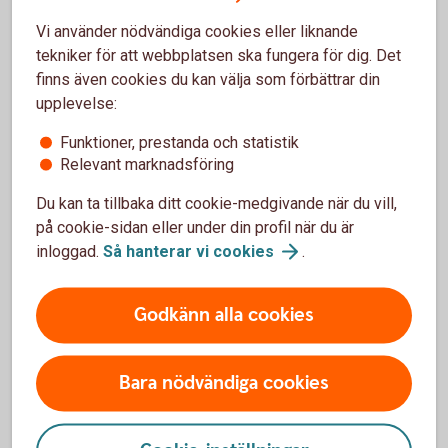
några av frågorna som du får svar på i detta avsnitt av
Vi använder nödvändiga cookies eller liknande
Ekonomirookien. Swedbank och Sparbankernas
tekniker för att webbplatsen ska fungera för dig. Det
privatekonom Arturo Arques förklarar vad som händer om
finns även cookies du kan välja som förbättrar din
man inte betalar en räkning.
upplevelse:
Lyssna på vår podd - Ekonomirookien
(Spotify)
Funktioner, prestanda och statistik
Relevant marknadsföring
Du kan ta tillbaka ditt cookie-medgivande när du vill,
på cookie-sidan eller under din profil när du är
Faktaruta
inloggad.
Så hanterar vi
cookies
.
Det är kreditupplysningsföretagen som beslutar om
betalningsanmärkningar och det är till
Godkänn alla cookies
kreditupplysningsföretagen du ska vända dig om du
har frågor om eventuella anmärkningar. En lista över
alla kreditupplysningsföretag finns hos
Bara nödvändiga cookies
Integritetsskyddsmyndigheten.
Hur länge uppgifterna finns kvar i