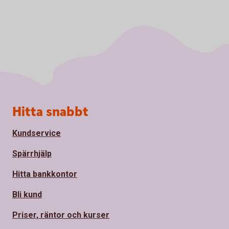
Sidfot
Hitta snabbt
Kundservice
Spärrhjälp
Hitta bankkontor
Bli kund
Priser, räntor och kurser