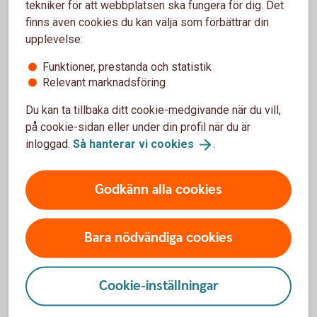
tekniker för att webbplatsen ska fungera för dig. Det
En budget ger koll
finns även cookies du kan välja som förbättrar din
upplevelse:
Skriv upp hur mycket du får in, inkomsterna, och
Funktioner, prestanda och statistik
jämför med dina tänkta utgifter kommande månad,
Relevant marknadsföring
och räkna ihop summan. Nu har du gjort en budget.
Du kan ta tillbaka ditt cookie-medgivande när du vill,
Ta hjälp av vårt
budgetverktyg
på cookie-sidan eller under din profil när du är
inloggad.
Så hanterar vi
cookies
.
Godkänn alla cookies
Anmäl konto till vårt
kontoregister
Bara nödvändiga cookies
Många arbetsgivare, myndigheter och kommuner
Cookie-inställningar
använder Swedbanks utbetalningssystem för att
betala ut pengar till dig. Det kan vara till exempel lön,