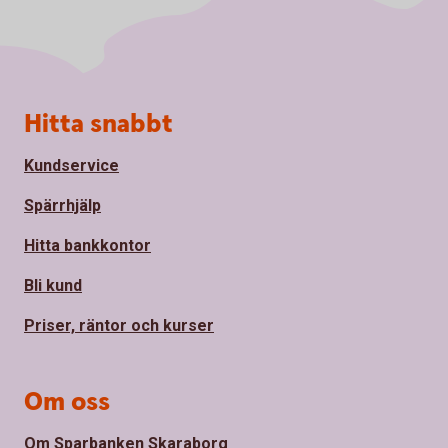
Sidfot
Hitta snabbt
Kundservice
Spärrhjälp
Hitta bankkontor
Bli kund
Priser, räntor och kurser
Om oss
Om Sparbanken Skaraborg