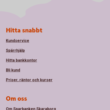
Sidfot
Hitta snabbt
Kundservice
Spärrhjälp
Hitta bankkontor
Bli kund
Priser, räntor och kurser
Om oss
Om Sparbanken Skaraborg