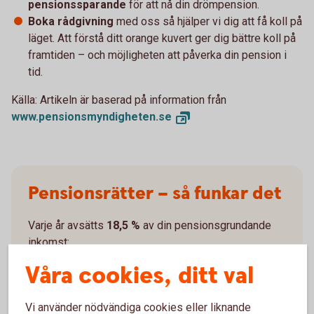
pensionssparande
för att nå din drömpension.
Boka rådgivning
med oss så hjälper vi dig att få koll på
läget. Att förstå ditt orange kuvert ger dig bättre koll på
framtiden – och möjligheten att påverka din pension i
tid.
Källa: Artikeln är baserad på information från
www.pensionsmyndigheten.
se
Pensionsrätter – så funkar det
Varje år avsätts
18,5 %
av din pensionsgrundande
inkomst:
Våra cookies, ditt val
16 %
går till inkomstpensionen.
2,5 %
går till premiepensionen.
Vi använder nödvändiga cookies eller liknande