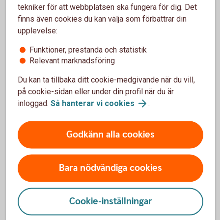
tekniker för att webbplatsen ska fungera för dig. Det
Eftersom uppgifterna baseras på den senaste
finns även cookies du kan välja som förbättrar din
deklarerade inkomsten kan siffrorna vara från två år
upplevelse:
tillbaka.
Funktioner, prestanda och statistik
Relevant marknadsföring
Du kan ta tillbaka ditt cookie-medgivande när du vill,
på cookie-sidan eller under din profil när du är
Spara själv till pensionen
inloggad.
Så hanterar vi
cookies
.
Pensionen som du får från staten och jobbet ger
ungefär 75 procent av din månadslön i pension. Om
Godkänn alla cookies
du vill få mer så behöver du spara själv till
pensionen. Kontakta oss så hjälper vi dig.
Bara nödvändiga cookies
Logga in - räkna på och börja spara till
pensionen
Cookie-inställningar