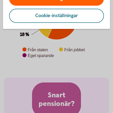
Cookie-inställningar
57 %
57 %
18 %
18 %
Från staten
Från jobbet
Eget sparande
End of interactive chart.
Snart
pensionär?