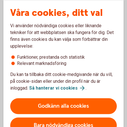
Våra cookies, ditt val
Spara själv till pensionen
Vi använder nödvändiga cookies eller liknande
Pensionen som du får från staten och jobbet blir ungefär 75
tekniker för att webbplatsen ska fungera för dig. Det
procent av din månadslön. Om du vill få mer så börja även
finns även cookies du kan välja som förbättrar din
spara själv. Kontakta oss i internetbanken så hjälper vi dig.
upplevelse:
Pensionsspara - räkna ut din
pension
Funktioner, prestanda och statistik
Pension - mer
information
Relevant marknadsföring
Pensionssystemet – förstå pensionens
delar
Du kan ta tillbaka ditt cookie-medgivande när du vill,
på cookie-sidan eller under din profil när du är
Ungefärlig fördelning av pensionen
inloggad.
Så hanterar vi
cookies
.
Ungefärlig fördelning av pensionen
Pie chart with 3 slices.
Godkänn alla cookies
Bara nödvändiga cookies
25 %
25 %