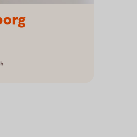
aborg
ch