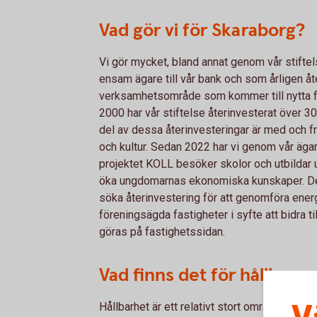
Vad gör vi för Skaraborg?
Vi gör mycket, bland annat genom vår stifte
ensam ägare till vår bank och som årligen åte
verksamhetsområde som kommer till nytta för
2000 har vår stiftelse återinvesterat över 30
del av dessa återinvesteringar är med och främ
och kultur. Sedan 2022 har vi genom vår äga
projektet KOLL besöker skolor och utbildar
öka ungdomarnas ekonomiska kunskaper. Det f
söka återinvestering för att genomföra ener
föreningsägda fastigheter i syfte att bidra t
göras på fastighetssidan.
Vad finns det för hållbara
Hållbarhet är ett relativt stort område med må