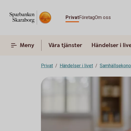
Privat
Företag
Om oss
Meny
Våra tjänster
Händelser i liv
Privat
Händelser i livet
Samhällsekon