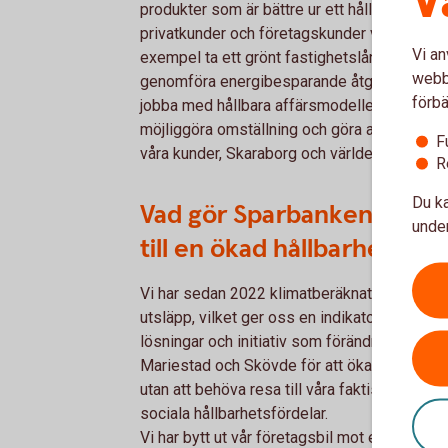
V
produkter som är bättre ur ett hållbarhetsper
privatkunder och företagskunder vilket är mer
Vi an
exempel ta ett grönt fastighetslån, grönt bolå
webbp
genomföra energibesparande åtgärder på din f
förbä
jobba med hållbara affärsmodeller och vi vil
möjliggöra omställning och göra affärer som
F
våra kunder, Skaraborg och världen.
R
Du ka
Vad gör Sparbanken Skarabo
under
till en ökad hållbarhet?
Vi har sedan 2022 klimatberäknat och även 
utsläpp, vilket ger oss en indikator på vart 
lösningar och initiativ som förändrar. Vi har
Mariestad och Skövde för att öka tillgängligh
utan att behöva resa till våra faktiska bankk
sociala hållbarhetsfördelar.
Vi har bytt ut vår företagsbil mot en elbil och