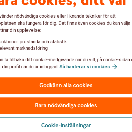
åra cookies, ditt val
spektiv. Vi har gröna lån för både
 förmånligt än vanliga lån. Du kan till
vänder nödvändiga cookies eller liknande tekniker för att
n, solcellslån eller energilån för att
latsen ska fungera för dig. Det finns även cookies du kan välj
astighet. För oss är det en självklarhet att
ttrar din upplevelse:
l genom ansvarfull finansiering vara med och
 är långsiktigt lönsamma och hållbara för
unktioner, prestanda och statistik
elevant marknadsföring
n ta tillbaka ditt cookie-medgivande när du vill, på cookie-sidan 
rg som företag för att själva bidra
 din profil när du är inloggad.
Så hanterar vi
cookies
.
Godkänn alla cookies
klimatkompenserat för våra beräknade
i vår verksamhet vi behöver fokusera på bättre
 öppnat upp arbetshubbar i både Falköping,
Bara nödvändiga cookies
eten för våra anställda att utföra sitt arbete
ontor, vilket ger både miljömässiga och
Cookie-inställningar
 vi anordnar informationsträffar till våra äldre