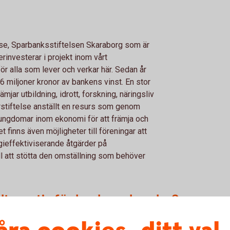
lse, Sparbanksstiftelsen Skaraborg som är
rinvesterar i projekt inom vårt
 alla som lever och verkar här. Sedan år
6 miljoner kronor av bankens vinst. En stor
jar utbildning, idrott, forskning, näringsliv
rstiftelse anställt en resurs som genom
 ungdomar inom ekonomi för att främja och
inns även möjligheter till föreningar att
gieffektiviserande åtgärder på
ill att stötta den omställning som behöver
 alternativ för bankens kunder?
nga möjligheter, utifrån vårt utbud har vi nu