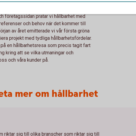
 skydda sig mot bedrägerier.
h företagssidan pratar vi hållbarhet med
preferenser och behov när det kommer till
början av året emitterade vi vår första gröna
siera projekt med tydliga hållbarhetsfördelar.
 är på en hållbarhetsresa som precis tagit fart
g kring att se vilka utmaningar och
ss och våra kunder på.
l veta mer om hållbarhet
 riktar sig till olika branscher som riktar sig till