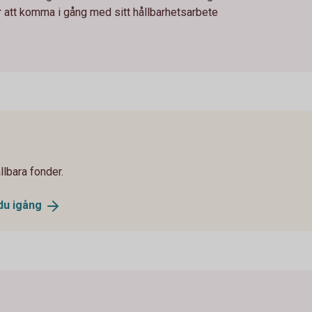
r att komma i gång med sitt hållbarhetsarbete
llbara fonder.
 du
igång