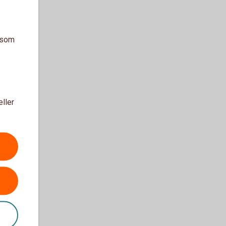
a som
eller