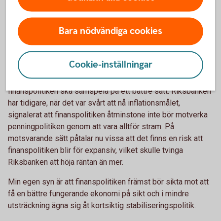
Sen är ju Riksbankens primära mål att hålla inflationen på
två procent, vilket inte alltid behöver vara förenligt med att
dämpa konjunktursvängningar.
Bara nödvändiga cookies
På senare tid har exempelvis Riksbanken höjt räntan
mycket trots att ekonomin av allt att döma är på väg att
Cookie-inställningar
snabbt kylas av. Det pågår dock en diskussion både i
Sverige och internationellt om vikten av att penning- och
finanspolitiken ska samspela på ett bättre sätt. Riksbanken
har tidigare, när det var svårt att nå inflationsmålet,
signalerat att finanspolitiken åtminstone inte bör motverka
penningpolitiken genom att vara alltför stram. På
motsvarande sätt påtalar nu vissa att det finns en risk att
finanspolitiken blir för expansiv, vilket skulle tvinga
Riksbanken att höja räntan än mer.
Min egen syn är att finanspolitiken främst bör sikta mot att
få en bättre fungerande ekonomi på sikt och i mindre
utsträckning ägna sig åt kortsiktig stabiliseringspolitik.