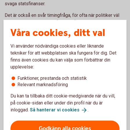
svaga statsfinanser.
Det är också en svår timingfråga, för ofta när politiker väl
har tagit ett beslut om en åtgärd, så riskerar det att vara för
Våra cookies, ditt val
sent och konjunkturen kanske redan är på väg upp igen.
Sverige har haft stora ambitioner att dämpa
Vi använder nödvändiga cookies eller liknande
konjunktursvängningar, men har ändå haft stora svängningar,
tekniker för att webbplatsen ska fungera för dig. Det
mycket på grund av att ekonomin är så mycket större än det
finns även cookies du kan välja som förbättrar din
offentliga och bland annat styrs av den globala
upplevelse:
utvecklingen. Vi bör därför räkna med svängningar i
konjunkturen även framöver.
Funktioner, prestanda och statistik
Relevant marknadsföring
Vem ansvarar för
Du kan ta tillbaka ditt cookie-medgivande när du vill,
stabiliseringspolitiken i Sverige?
på cookie-sidan eller under din profil när du är
inloggad.
Så hanterar vi
cookies
.
I Sverige har i huvudsak Riksbanken ansvarat för
stabiliseringspolitiken sedan inflationsmålet infördes 1995.
Godkänn alla cookies