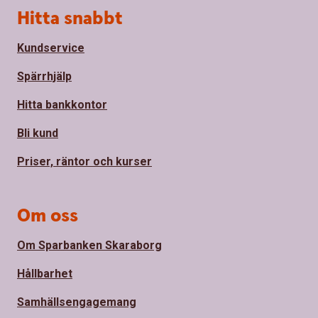
Sidfot
Hitta snabbt
Kundservice
Spärrhjälp
Hitta bankkontor
Bli kund
Priser, räntor och kurser
Om oss
Om Sparbanken Skaraborg
Hållbarhet
Samhällsengagemang