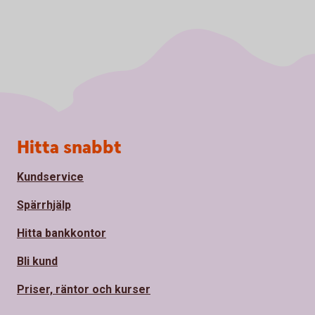
Sidfot
Hitta snabbt
Kundservice
Spärrhjälp
Hitta bankkontor
Bli kund
Priser, räntor och kurser