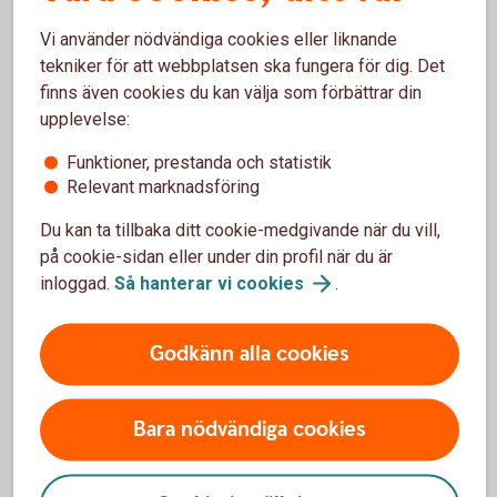
Skriv under bodelningsavtalet.
Vi använder nödvändiga cookies eller liknande
tekniker för att webbplatsen ska fungera för dig. Det
Bodelning separation - om ni är sambos
finns även cookies du kan välja som förbättrar din
upplevelse:
Om bodelningen gäller ett samboförhållande är det den dag
som samboförhållandet upphörde.
Funktioner, prestanda och statistik
Relevant marknadsföring
Som sambo har man enbart rätt till hälften av det
sammanlagda nettovärdet av bostad och bohag som
Du kan ta tillbaka ditt cookie-medgivande när du vill,
införskaffats för gemensamt bruk, alltså inte till det som
på cookie-sidan eller under din profil när du är
var och en fått eller köpt för eget bruk, säger Madelén.
inloggad.
Så hanterar vi
cookies
.
Det betyder att om den ena parten har flyttat in hos den
andra för att bli sambo, så har man inte rätt till del i
Godkänn alla cookies
bostaden vid en separation. För bohag, som till exempel
möbler, gäller att det som införskaffats för att användas
gemensamt delas lika vid en separation.
Bara nödvändiga cookies
– Det spelar ingen roll om den ena parten har betalat mer än
den andra, det delas ändå lika. Därför är det bra om man