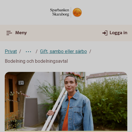
Meny
Logga in
Privat
Gift, sambo eller särbo
Bodelning och bodelningsavtal