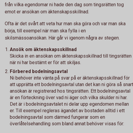
från vilka egendomar ni hade den dag som tingsrätten tog
emot er ansökan om äktenskapsskillnad.
Ofta är det svårt att veta hur man ska göra och var man ska
börja, till exempel när man ska fylla i en
skilsmässoansökan. Här går vi igenom några av stegen.
Ansök om äktenskapsskillnad
Skicka in en ansökan om äktenskapsskillnad till tingsrätten
när ni har bestämt er för att skiljas.
Förbered bodelningsavtal
Ni behöver inte vänta på svar på er äktenskapsskillnad för
att upprätta ett bodelningsavtal utan det kan ni göra så snar
ansökan är registrerad hos tingsrätten. Ett bodelningsavtal
är en förteckning över vad ni äger och vilka skulder ni har.
Det är i bodelningsavtalet ni delar upp egendomen mellan
er. Till exempel regleras ägandet av bostaden alltid i ett
bodelningsavtal som därmed fungerar som en
överlåtelsehandling som bland annat behöver visas för: