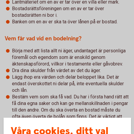
Lantmäteriet om en av er tar över en villa eller mark.
Bostadsrättsföreningen om en av er tar över
bostadsrätten ni bor i.
Banken om en av er ska ta över lånen på er bostad.
Vem får vad vid en bodelning?
Börja med att lista allt ni äger, undantaget är personliga
föremål och egendom som är enskild genom
äktenskapsförord, villkor i testamente eller gåvobrev.
Dra dina skulder från värdet av det du äger.
Lägg ihop era värden och delar beloppet lika. Det är
endast överskottet ni delar på, inte eventuella skulder
och lån.
Bestäm vem som ska få vad. Du har i första hand rätt att
få dina egna saker och kan ge mellanskillnaden i pengar
till den andre. Om du ska överta en bostad måste du
ofta även överta de bolån som finns. Det är viktigt att
banken godkänt att du tar över lånen innan
Våra cookies, ditt val
bodelningsavtalet skrivs på.