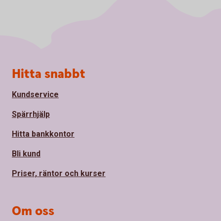
Sidfot
Hitta snabbt
Kundservice
Spärrhjälp
Hitta bankkontor
Bli kund
Priser, räntor och kurser
Om oss