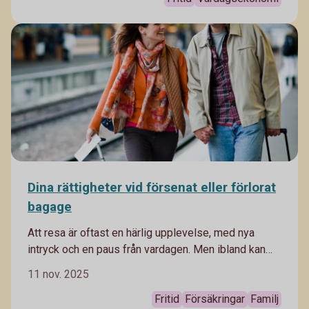
Dina rättigheter vid försenat eller förlorat
bagage
Att resa är oftast en härlig upplevelse, med nya
intryck och en paus från vardagen. Men ibland kan
man ha otur med försenade flyg och bagage som
11 nov. 2025
inte åker samma väg som man själv. I bästa fall löser
det sig snabbt – men ibland kan det påverka hela
Fritid
Försäkringar
Familj