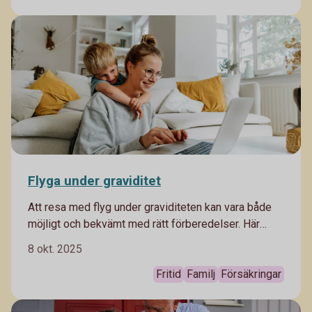
resan. Då är det bra att veta vilka rättigheter du har
och vilken sorts ersättning du kan få vid till exempel
förlorat bagage.
Flyga under graviditet
Att resa med flyg under graviditeten kan vara både
möjligt och bekvämt med rätt förberedelser. Här
tipsar vi på saker du behöver tänka på om du
8 okt. 2025
planerar en flygresa som gravid.
Fritid
Familj
Försäkringar