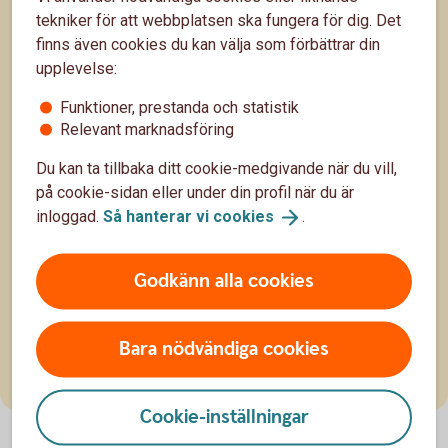
tekniker för att webbplatsen ska fungera för dig. Det
finns även cookies du kan välja som förbättrar din
upplevelse:
Funktioner, prestanda och statistik
Relevant marknadsföring
Du kan ta tillbaka ditt cookie-medgivande när du vill,
Köpa stuga eller fritidshus?
på cookie-sidan eller under din profil när du är
inloggad.
Så hanterar vi
cookies
.
Ett alldeles eget ställe där du kan tillbringa dina
lediga stunder – det är klart att det låter lockande.
Men har du koll på vad du ska du tänka på innan du
8 okt. 2025
Godkänn alla cookies
köper stuga? Vi guidar dig i stugdjungeln!
Fritid
Boende
Bara nödvändiga cookies
Cookie-inställningar