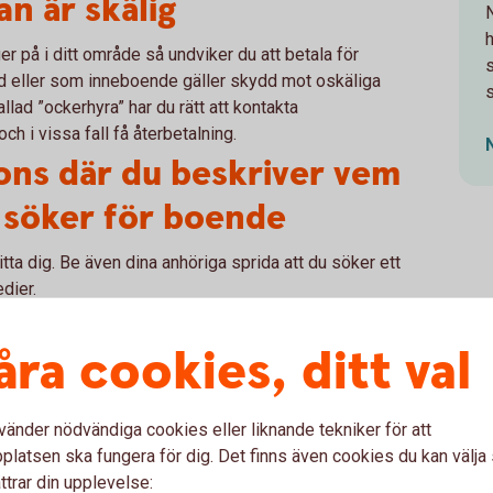
an är skälig
h
 på i ditt område så undviker du att betala för
d eller som inneboende gäller skydd mot oskäliga
s
allad ”ockerhyra” har du rätt att kontakta
h i vissa fall få återbetalning.
ons där du beskriver vem
 söker för boende
itta dig. Be även dina anhöriga sprida att du söker ett
edier.
åra cookies, ditt val
t boende - skriv kontrakt
vänder nödvändiga cookies eller liknande tekniker för att
g, delat kök? När ska hyran vara betald? Vad
latsen ska fungera för dig. Det finns även cookies du kan välj
ot annat av dig? Skottning, gräsklippning?
ttrar din upplevelse:
bär ansvar om det uppstår en vattenläcka i