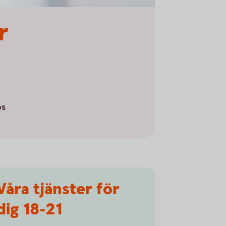
r
ps
Våra tjänster för
dig 18-21