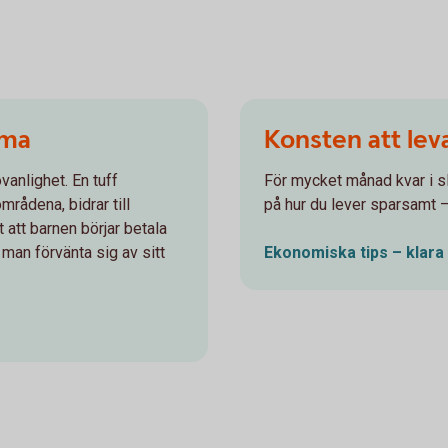
mma
Konsten att lev
vanlighet. En tuff
För mycket månad kvar i sl
rådena, bidrar till
på hur du lever sparsamt – u
 att barnen börjar betala
man förvänta sig av sitt
Ekonomiska tips – klara 