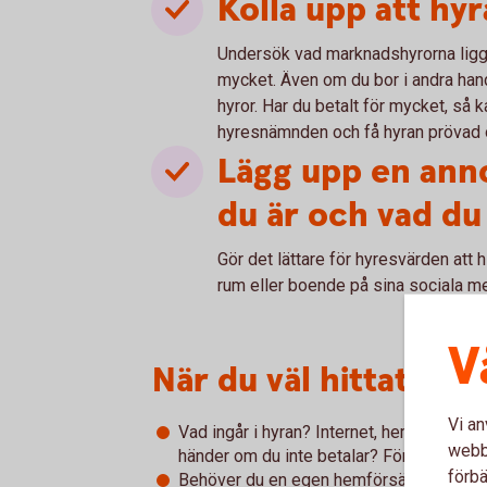
Kolla upp att hyr
Undersök vad marknadshyrorna ligger
mycket. Även om du bor i andra han
hyror. Har du betalt för mycket, så k
hyresnämnden och få hyran prövad oc
Lägg upp en ann
du är och vad du
Gör det lättare för hyresvärden att h
rum eller boende på sina sociala m
V
När du väl hittat dit
Vi an
Vad ingår i hyran? Internet, hemförsäkrin
webbp
händer om du inte betalar? Förväntas någ
förbä
Behöver du en egen hemförsäkring? Vem 