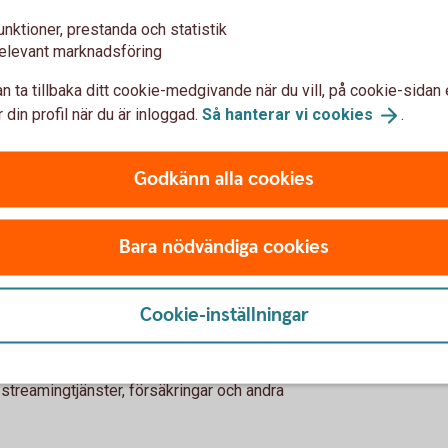
 förstörelse, brand?
unktioner, prestanda och statistik
 hyra i förskott är inget konstigt. Gör upp i
elevant marknadsföring
t vid uppsägning.
svärdens sida och din? En till två månader är
n ta tillbaka ditt cookie-medgivande när du vill, på cookie-sidan 
 din profil när du är inloggad.
Så hanterar vi
cookies
.
rbrukning
Godkänn alla cookies
du bjuder över vänner? Och får man ”låna” mat
Bara nödvändiga cookies
lera gemensamma ytor, som kök, badrum och
lregler, städdagar och underhåll.
Cookie-inställningar
kanske hemma hos föräldrar kan spara pengar
a lätt att glömma bort att föräldrar betalar
 streamingtjänster, försäkringar och andra