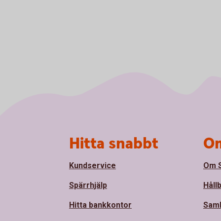
Sidfot
Hitta snabbt
Om
Kundservice
Om S
Spärrhjälp
Håll
Hitta bankkontor
Sam