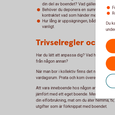
din del av boendet? Vad gäller vid stöld,
F
Behöver du deponera en summa? Att betala
R
kontraktet vad som händer med förskotte
Hur lång är uppsägningen, både från hyre
Du ka
vanligt.
under
Trivselregler och fö
Har du lätt att anpassa dig? Vad händer om 
från någon annan?
När man bor i kollektiv finns det normalt f
vardagsrum. Prata och kom överens om trivse
Att vara inneboende hos någon annan eller 
jämfört med ett eget boende. Men det kan var
din elförbrukning, mat om du äter hemma, tv,
utgifter som är förknippat med boendet.