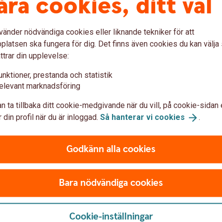
åra cookies, ditt val
r på marknaden?
vänder nödvändiga cookies eller liknande tekniker för att
latsen ska fungera för dig. Det finns även cookies du kan välj
tt boende lite för en första test, för att få lite
ttrar din upplevelse:
os oss göra genom att lägga ut det som på
unktioner, prestanda och statistik
går även ut som tips till alla som signat
elevant marknadsföring
and innan objektet kommer ut hos oss och
ill att bostaden säljs redan innan den
n ta tillbaka ditt cookie-medgivande när du vill, på cookie-sidan 
av affärerna vi förmedlar sker innan dom
 din profil när du är inloggad.
Så hanterar vi
cookies
.
rån mig, signa upp dig på vår
får du förhandsinformation som kanske leder
Godkänn alla cookies
Bara nödvändiga cookies
ör att bosätta sig här i
Cookie-inställningar