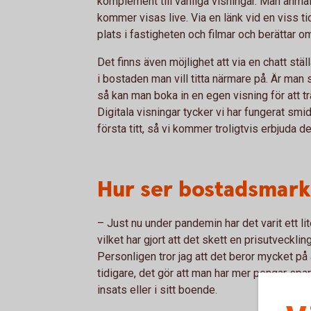
komplement till vanliga visningar. Man anmäl
kommer visas live. Via en länk vid en viss t
plats i fastigheten och filmar och berättar o
Det finns även möjlighet att via en chatt s
i bostaden man vill titta närmare på. Är man s
så kan man boka in en egen visning för att tr
Digitala visningar tycker vi har fungerat smid
första titt, så vi kommer troligtvis erbjuda 
Hur ser bostadsmark
– Just nu under pandemin har det varit ett l
vilket har gjort att det skett en prisutvecklin
Personligen tror jag att det beror mycket på
tidigare, det gör att man har mer pengar spa
insats eller i sitt boende.