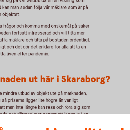
er sig på vår webbsida till en visning som
id kan man sedan följa vår mäklare som är på
m objektet.
tälla frågor och komma med önskemål på saker
edan fortsatt intresserad och vill titta mer
äffa mäklare och titta på bostaden ordentligt.
igt och det gör det enklare för alla att ta en
detta även efter pandemin.
naden ut här i Skaraborg?
ite mindre utbud av objekt ute på marknaden,
g så priserna ligger lite högre än vanligt.
 att man inte längre kan resa och röra sig som
rade och därmed mer pengar att lägga in i en