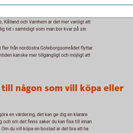
ytta ut på landet, vi har en fin miljö runt
utav. Vi kan också se att olika områden lockar
e, Kålland och Varnhem är det mer vanligt att
dig tid i samtidigt som man bor kvar på sin
t fler från nordöstra Göteborgsområdet flyttar
tiden kanske mer tillgängligt och möjligt att
till någon som vill köpa eller
göra en värdering, det kan ge dig en klarare
g och om det finns saker du kan fixa till innan
t. Om du vill köpa en bostad är det bra att ha