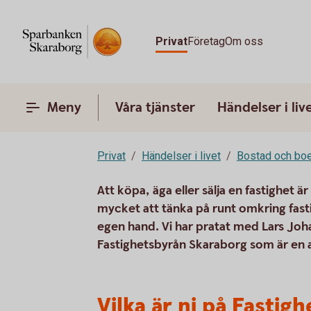
Privat
Företag
Om oss
Meny
Våra tjänster
Händelser i liv
Privat
Händelser i livet
Bostad och bo
Att köpa, äga eller sälja en fastighet 
mycket att tänka på runt omkring fastig
egen hand. Vi har pratat med Lars Joh
Fastighetsbyrån Skaraborg som är en 
Vilka är ni på Fasti