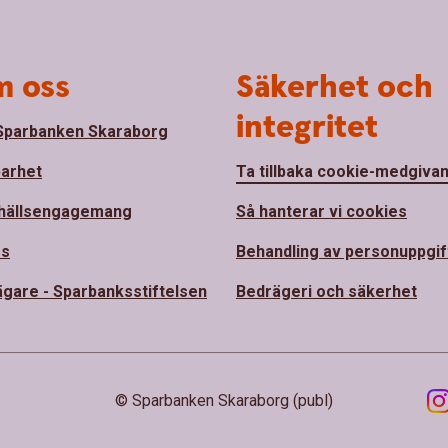
 oss
Säkerhet och
integritet
parbanken Skaraborg
barhet
Ta tillbaka cookie-medgiva
hällsengagemang
Så hanterar vi cookies
ss
Behandling av personuppgif
ägare - Sparbanksstiftelsen
Bedrägeri och säkerhet
© Sparbanken Skaraborg (publ)