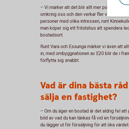
– Vi märker att det blir allt mer populärt att fl
omkring oss och den verkar fler vilja ta del 
personer med olika intressen, runt Kinnekull
man köper sig ett fritidshus att spendera le
bostadsort.
Runt Vara och Essunga märker vi även att all
in, med ombyggnationen av E20 blir de i fram
förflytta sig snabbt.
Vad är dina bästa råd 
sälja en fastighet?
– Om du äger en bostad är det aldrig fel att 
bild av vad du kan tänkas få vid en försäljnin
du lägger ut för försäljning för att öka värde