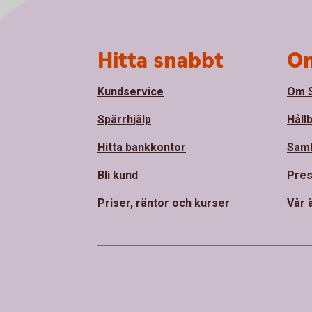
Sidfot
Hitta snabbt
Om
Kundservice
Om S
Spärrhjälp
Håll
Hitta bankkontor
Sam
Bli kund
Pre
Priser, räntor och kurser
Vår 