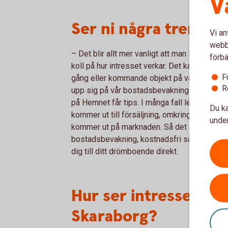
V
Ser ni några trende
Vi an
webbp
– Det blir allt mer vanligt att man lägger ut si
förbä
koll på hur intresset verkar. Det kan man h
F
gång eller kommande objekt på vår webb. Det 
R
upp sig på vår bostadsbevakning som i förh
på Hemnet får tips. I många fall leder detta t
Du ka
kommer ut till försäljning, omkring 20–30% 
under
kommer ut på marknaden. Så det är ett tips f
bostadsbevakning, kostnadsfri såklart, så 
dig till ditt drömboende direkt.
Hur ser intresset ut f
Skaraborg?