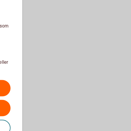
a som
eller