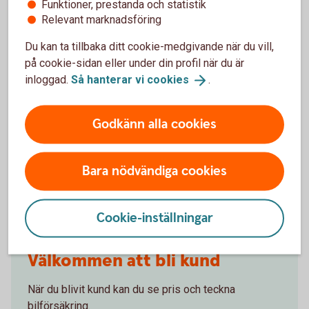
Funktioner, prestanda och statistik
gälla?
Relevant marknadsföring
Du kan ta tillbaka ditt cookie-medgivande när du vill,
Om man övningskör och olyckan är framme,
på cookie-sidan eller under din profil när du är
täcker bilförsäkringen då?
inloggad.
Så hanterar vi
cookies
.
Gäller bilförsäkringen utanför Sverige?
Godkänn alla cookies
Täcker försäkringen viltolyckor?
Bara nödvändiga cookies
Vilka bilar har en vagnskadegaranti?
Cookie-inställningar
Välkommen att bli kund
När du blivit kund kan du se pris och teckna
bilförsäkring.