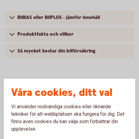
BilBAS eller BilPLUS - jämför innehåll
Produktfakta och villkor
Så mycket kostar din bilförsäkring
Vanliga frågor om att försäkra
Våra cookies, ditt val
Volvo
Vi använder nödvändiga cookies eller liknande
tekniker för att webbplatsen ska fungera för dig. Det
Trafik, hel och halv – vad är det för skillnad på
finns även cookies du kan välja som förbättrar din
försäkringarna?
upplevelse:
När slutar den tidigare ägarens försäkring att