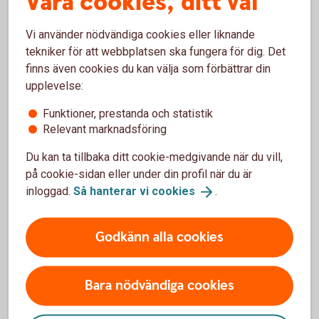
Våra cookies, ditt val
skydda
dig
mot
bedragarna.
Vi använder nödvändiga cookies eller liknande
tekniker för att webbplatsen ska fungera för dig. Det
finns även cookies du kan välja som förbättrar din
upplevelse:
3 vanliga varningstecken på
bedrägerier
Funktioner, prestanda och statistik
Relevant marknadsföring
Du kan ta tillbaka ditt cookie-medgivande när du vill,
Oväntad kontakt
på cookie-sidan eller under din profil när du är
Oväntade kontakter som ser ut att komma från
inloggad.
Så hanterar vi
cookies
.
välkända företag, myndigheter eller någon du
känner är ett vanligt försök att lura dig. Bedragare
Godkänn alla cookies
använder falska avsändare för att skapa
trovärdighet och övertyga dig.
Bara nödvändiga cookies
Tips!
Agera aldrig snabbt, ta dig tid, tänk efter och
kontrollera avsändaren.