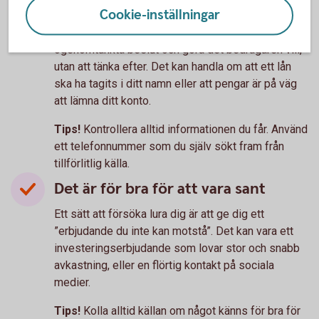
Det är bråttom
Cookie-inställningar
Stress och rädsla är ett sätt att få dig att fatta
ogenomtänkta beslut och göra det bedragaren vill,
utan att tänka efter. Det kan handla om att ett lån
ska ha tagits i ditt namn eller att pengar är på väg
att lämna ditt konto.
Tips!
Kontrollera alltid informationen du får. Använd
ett telefonnummer som du själv sökt fram från
tillförlitlig källa.
Det är för bra för att vara sant
Ett sätt att försöka lura dig är att ge dig ett
”erbjudande du inte kan motstå”. Det kan vara ett
investeringserbjudande som lovar stor och snabb
avkastning, eller en flörtig kontakt på sociala
medier.
Tips!
Kolla alltid källan om något känns för bra för