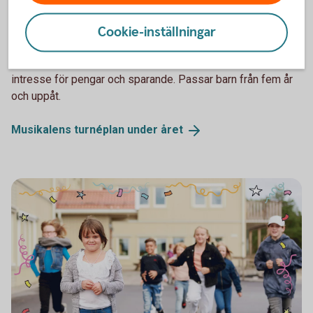
Spara och Slösa
Musikal med Spara & Slösa
Cookie-inställningar
En fartfylld och rolig föreställning som vill väcka barns
intresse för pengar och sparande. Passar barn från fem år
och uppåt.
Musikalens turnéplan under
året