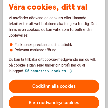
Från spargris till Swish - 100 år
Våra cookies, ditt val
med Lyckoslanten
Vi använder nödvändiga cookies eller liknande
Välkommen att besöka jubileumsutställningen som handlar
tekniker för att webbplatsen ska fungera för dig. Det
om barn och pengar. Den öppnar 21 februari och kan ses på
finns även cookies du kan välja som förbättrar din
plats eller digitalt.
upplevelse:
Funktioner, prestanda och statistik
Tumba
bruksmuseum
Relevant marknadsföring
Du kan ta tillbaka ditt cookie-medgivande när du vill,
på cookie-sidan eller under din profil när du är
inloggad.
Så hanterar vi
cookies
.
Godkänn alla cookies
Bara nödvändiga cookies