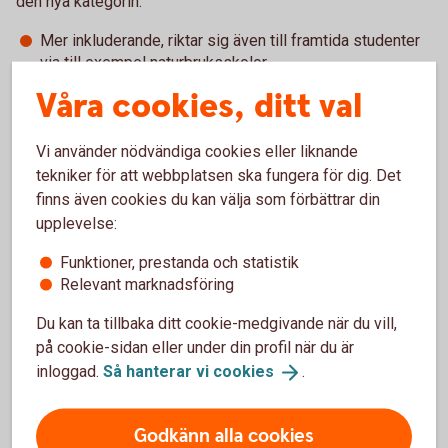
den nya kategorin.
Mer inkluderande, riktar sig även till framtida studenter
via till exempel naturbruksskolor.
Samma kriterier som Innovationspriset, men med
Våra cookies, ditt val
annorlunda viktning och betoning på genomförande.
Samma jury som Innovationspriset
Vi använder nödvändiga cookies eller liknande
Den gröna näringen är viktig för Skaraborg samtidigt som
tekniker för att webbplatsen ska fungera för dig. Det
hela näringen står inför stora behov av förändring och
finns även cookies du kan välja som förbättrar din
utveckling, inte minst när det gäller hållbarhetsfrågor.
upplevelse:
Innovationer och entreprenörskap kommer att vara
Funktioner, prestanda och statistik
förutsättningar i det arbetet.
Relevant marknadsföring
Priset delas ut i september vartannat år i samband med
Du kan ta tillbaka ditt cookie-medgivande när du vill,
Smedjeveckan, SLU:s populärvetenskapliga evenemang i
på cookie-sidan eller under din profil när du är
Skara.
inloggad.
Så hanterar vi
cookies
.
Sista ansökan för alla kategorier är den 31 mars
Godkänn alla cookies