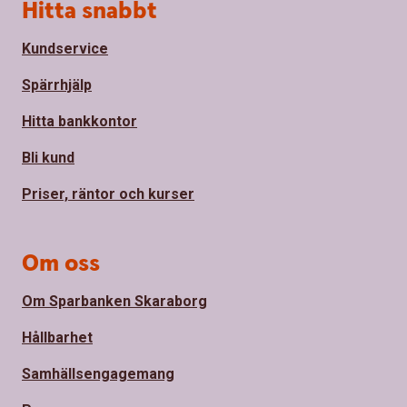
Sidfot
Hitta snabbt
Kundservice
Spärrhjälp
Hitta bankkontor
Bli kund
Priser, räntor och kurser
Om oss
Om Sparbanken Skaraborg
Hållbarhet
Samhällsengagemang