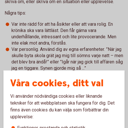
skriva om, eller skriva om en situation eller upplevelse.
Några tips:
Var inte rädd för att ha åsikter eller att vara rolig. En
krönika ska vara lättläst. Den får gärna vara
underhållande, intressant och lite provocerande. Men
inte elak mot andra, förstås.
Var personlig. Använd dig av egna erfarenheter. ”När jag
skulle byta skola grät jag mig till sömns varje natt – men
det blev bra ändå!” eller ”Igår när jag gick till affären såg
jag en tiggare. Synen gjorde mig så ...”
VIKTIGT: En krönika är ingen faktatext. Skolarbetet om
Våra cookies, ditt val
vikingatiden kan inte vara en krönika.
Att leverera: Text på cirka 1500 tecken, inklusive blanksteg.
Vi använder nödvändiga cookies eller liknande
tekniker för att webbplatsen ska fungera för dig. Det
2. Faktaruta om skribenten:
Vi vill veta lite mer om
finns även cookies du kan välja som förbättrar din
avsändaren bakom texten.
upplevelse:
Att leverera: Faktaruta som innehåller namn, ålder, skola,
Funktioner, prestanda och statistik