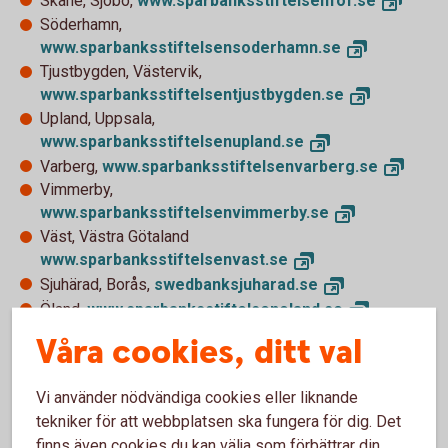
Skåne, Sjöbo,
www.sparbanksstiftelsenfof.
se
Söderhamn,
www.sparbanksstiftelsensoderhamn.
se
Tjustbygden, Västervik,
www.sparbanksstiftelsentjustbygden.
se
Upland, Uppsala,
www.sparbanksstiftelsenupland.
se
Varberg,
www.sparbanksstiftelsenvarberg.
se
Vimmerby,
www.sparbanksstiftelsenvimmerby.
se
Väst, Västra Götaland
www.sparbanksstiftelsenvast.
se
Sjuhärad, Borås,
swedbanksjuharad.
se
Öland,
www.sparbanksstiftelsenoland.
se
Öresund, Lund,
Våra cookies, ditt val
www.sparbanksstiftelsenoresund.
se
Vi använder nödvändiga cookies eller liknande
tekniker för att webbplatsen ska fungera för dig. Det
Sparbanksstiftelsernas Barn- och Ungdomsstiftelse
finns även cookies du kan välja som förbättrar din