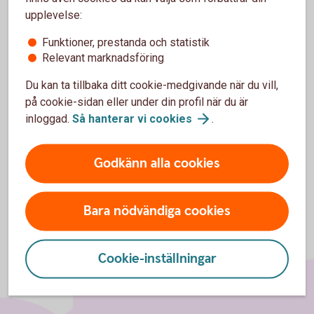
har till uppgift att lämna bidrag till barn, som
upplevelse:
förlorat en förälder. Bidrag kan också lämnas till
Funktioner, prestanda och statistik
barn, som på annat sätt drabbats av traumatisk
Relevant marknadsföring
händelse.
Du kan ta tillbaka ditt cookie-medgivande när du vill,
på cookie-sidan eller under din profil när du är
inloggad.
Så hanterar vi
cookies
.
Till stiftelsens
hemsida
Godkänn alla cookies
Bara nödvändiga cookies
Cookie-inställningar