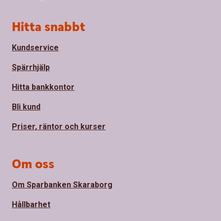
Sidfot
Hitta snabbt
Kundservice
Spärrhjälp
Hitta bankkontor
Bli kund
Priser, räntor och kurser
Om oss
Om Sparbanken Skaraborg
Hållbarhet