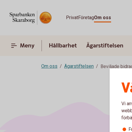
Privat
Företag
Om oss
Meny
Hållbarhet
Ägarstiftelsen
Om oss
Ägarstiftelsen
Beviljade bidra
V
Vi an
webbp
förbä
F