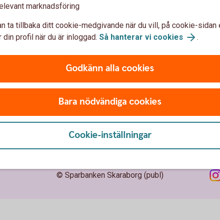
elevant marknadsföring
 oss
Säkerhet och
n ta tillbaka ditt cookie-medgivande när du vill, på cookie-sidan 
integritet
 din profil när du är inloggad.
Så hanterar vi cookies
.
parbanken Skaraborg
barhet
Ta tillbaka cookie-medgiva
Godkänn alla cookies
hällsengagemang
Så hanterar vi cookies
Bara nödvändiga cookies
ss
Behandling av personuppgif
ägare - Sparbanksstiftelsen
Bedrägeri och säkerhet
Cookie-inställningar
© Sparbanken Skaraborg (publ)