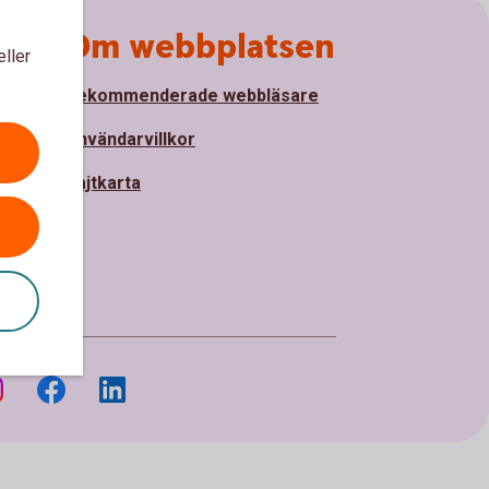
Om webbplatsen
eller
Rekommenderade webbläsare
nde
Användarvillkor
Sajtkarta
ter