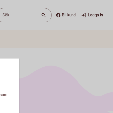
Sök
Bli kund
Logga in
a som