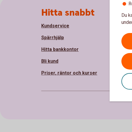
R
Sidfot
Hitta snabbt
Om
Du ka
under
Kundservice
Om S
Spärrhjälp
Håll
Hitta bankkontor
Sam
Bli kund
Pre
Priser, räntor och kurser
Vår 