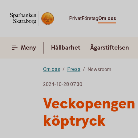
Privat
Företag
Om oss
Meny
Hållbarhet
Ägarstiftelsen
Om oss
Press
Newsroom
2024-10-28 07:30
Veckopengen v
köptryck