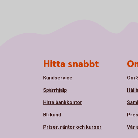
Sidfot
Hitta snabbt
Om
Kundservice
Om S
Spärrhjälp
Håll
Hitta bankkontor
Sam
Bli kund
Pre
Priser, räntor och kurser
Vår 