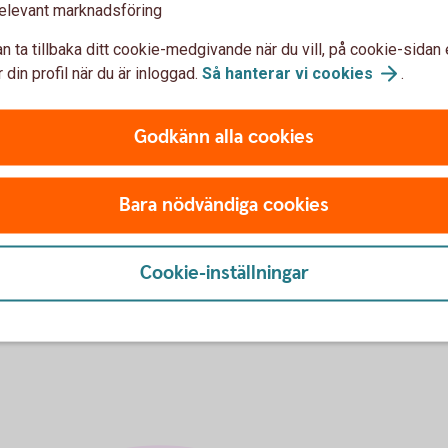
åverkas mycket eller ganska mycket i sin
elevant marknadsföring
r. Nästan hälften av barnen har använt
n ta tillbaka ditt cookie-medgivande när du vill, på cookie-sidan 
 eller Fortnite.
 din profil när du är inloggad.
Så hanterar vi
cookies
.
mla. Nästan hälften av elva- och tolvåringarna
Godkänn alla cookies
 var femte får det minst en gång i veckan.
– vägen till finansiell hälsa på
Bara nödvändiga cookies
Cookie-inställningar