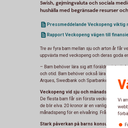
Swish, gejmingvaluta och sociala medi
hushålla med begränsade resurser och
Pressmeddelande Veckopeng viktig n
Rapport Veckopeng vägen till finansie
Tre av fyra barn mellan sju och arton år får
uppväxta med veckopeng och deras goda erfar
– Barn behöver lära sig att föräldrar inte ä
och otid. Barn behöver också lära sig att en 
V
Arques, Swedbank och Sparbankernas priva
Veckopeng vid sju och månadspeng vid 
De flesta barn får sin första veckopeng när d
Vi an
de blir elva. 20 kronor är en vanlig veckopen
webbp
månadspeng för en elvaåring. Från 16 år får 
förbä
Stark påverkan på barns konsumtion
F