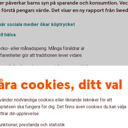
er påverkar barns syn på sparande och konsumtion. Vecko
 förstå pengars värde. Det visar en ny rapport från Sw
är sociala medier ökar köptrycket
ll hälsa
 vecko- eller månadspeng. Många föräldrar är
enheter gör att traditionen lever vidare.
r levande bankomater som swishar pengar i tid
sparad slant är en lyckoslant, säger Arturo
åra cookies, ditt val
tekonom.
elva
e är sju år och går över till månadspeng när
vänder nödvändiga cookies eller liknande tekniker för att
g för en sjuåring och 200 kronor en vanlig
latsen ska fungera för dig. Det finns även cookies du kan välj
de flesta förfoga över sitt studiebidrag.
ttrar din upplevelse:
unktioner, prestanda och statistik