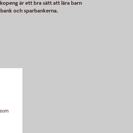
peng är ett bra sätt att lära barn
edbank och sparbankerna.
a som