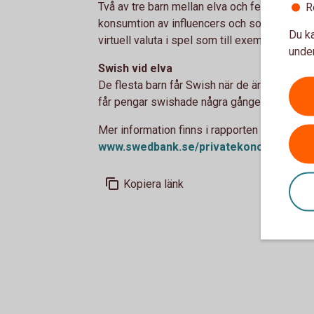
Två av tre barn mellan elva och femton år p
R
konsumtion av influencers och sociala medie
Du ka
virtuell valuta i spel som till exempel Roblox
under
Swish vid elva
De flesta barn får Swish när de är elva år ga
får pengar swishade några gånger i månaden,
Mer information finns i rapporten Veckopeng 
www.swedbank.se/
privatekonomi
Kopiera länk