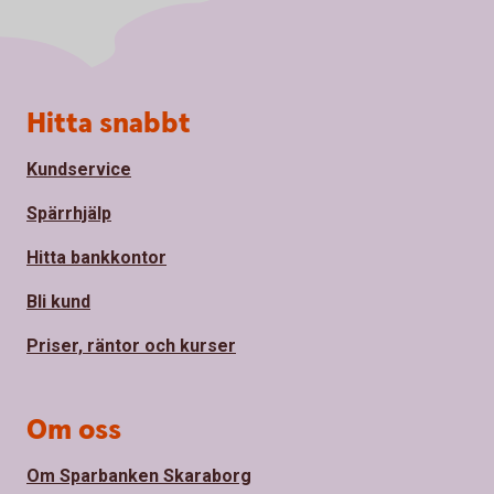
Sidfot
Hitta snabbt
Kundservice
Spärrhjälp
Hitta bankkontor
Bli kund
Priser, räntor och kurser
Om oss
Om Sparbanken Skaraborg