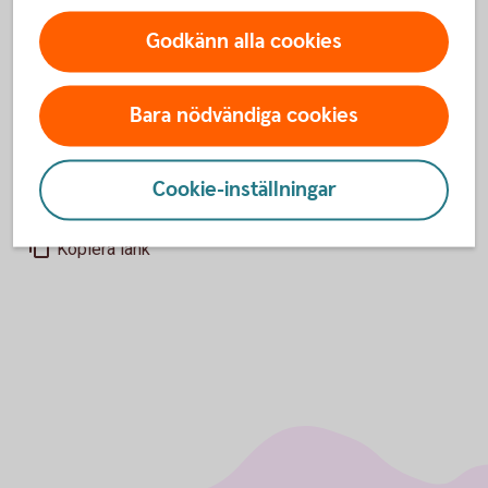
Godkänn alla cookies
Madelén Falkenhäll, ekonom finansiell hälsa
Telefon: +46 76 790 16 38
E-post: madelen.falkenhall@swedbank.se
Bara nödvändiga cookies
Hannes Mård, presschef
Telefon: +46 73 057 41 95
Cookie-inställningar
E-post: hannes.mard@swedbank.se
Kopiera länk