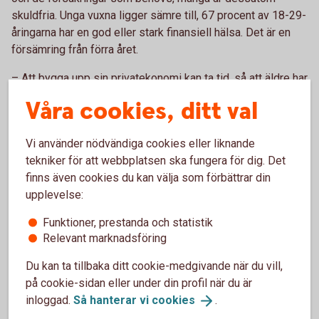
skuldfria. Unga vuxna ligger sämre till, 67 procent av 18-29-
åringarna har en god eller stark finansiell hälsa. Det är en
försämring från förra året.
– Att bygga upp sin privatekonomi kan ta tid, så att äldre har
bättre finansiell hälsa är inte konstigt. Det som oroar är att
Våra cookies, ditt val
de yngre backar. De äldre mår också bättre. Med en sund
ekonomi minskar oron och man får bättre förutsättningar att
Vi använder nödvändiga cookies eller liknande
påverka hur man lever sitt liv, säger Madelén Falkenhäll.
tekniker för att webbplatsen ska fungera för dig. Det
Index för finansiell hälsa mäter årligen svenskarnas balans
finns även cookies du kan välja som förbättrar din
mellan inkomster och utgifter, sparande, förmåga att
upplevelse:
hantera skulder, koll på försäkringar samt ekonomisk
Funktioner, prestanda och statistik
kunskap.
Relevant marknadsföring
Läs mer i bifogad rapport eller besök
Du kan ta tillbaka ditt cookie-medgivande när du vill,
swedbank.se/
privatekonomi
.
på cookie-sidan eller under din profil när du är
inloggad.
Så hanterar vi
cookies
.
Kontakt