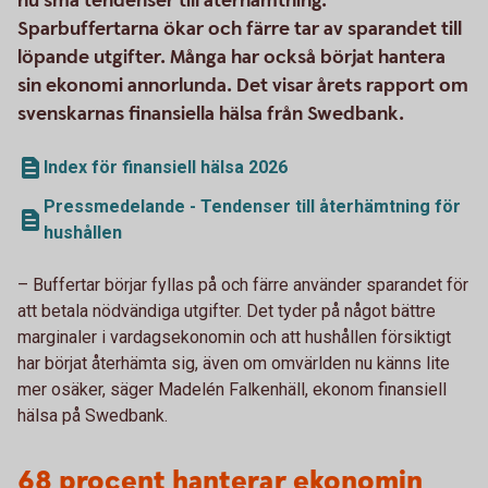
nu små tendenser till återhämtning.
Sparbuffertarna ökar och färre tar av sparandet till
löpande utgifter. Många har också börjat hantera
sin ekonomi annorlunda. Det visar årets rapport om
svenskarnas finansiella hälsa från Swedbank.
Index för finansiell hälsa 2026
Pressmedelande - Tendenser till återhämtning för
hushållen
– Buffertar börjar fyllas på och färre använder sparandet för
att betala nödvändiga utgifter. Det tyder på något bättre
marginaler i vardagsekonomin och att hushållen försiktigt
har börjat återhämta sig, även om omvärlden nu känns lite
mer osäker, säger Madelén Falkenhäll, ekonom finansiell
hälsa på Swedbank.
68 procent hanterar ekonomin