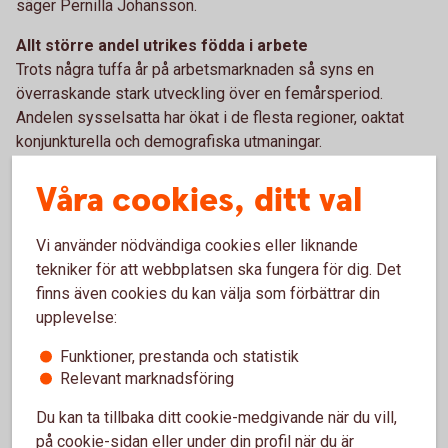
säger Pernilla Johansson.
Allt större andel utrikes födda i arbete
Trots några tuffa år på arbetsmarknaden så syns en
överraskande stark utveckling över en femårsperiod.
Andelen sysselsatta har ökat i de flesta regioner, oaktat
konjunkturella och demografiska utmaningar.
– Den arbetsföra befolkningen minskar i flera regioner, men
Våra cookies, ditt val
likväl har sysselsättningen ökat under de senaste fem åren.
Framför allt har vi sett en ökad sysselsättningsgrad bland
Vi använder nödvändiga cookies eller liknande
utrikes födda. Det är positivt eftersom många tidigare har
tekniker för att webbplatsen ska fungera för dig. Det
haft det svårt att komma in på arbetsmarknaden säger
finns även cookies du kan välja som förbättrar din
Pernilla Johansson.
upplevelse:
För rapporten i sin helhet, se bilaga eller besök:
Funktioner, prestanda och statistik
www.swedbank.se/
sru
.
Relevant marknadsföring
Kontakt
:
Du kan ta tillbaka ditt cookie-medgivande när du vill,
Pernilla
Johansson
, seniorekonom, Swedbank, tfn +
på cookie-sidan eller under din profil när du är