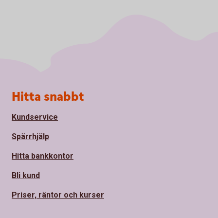
Sidfot
Hitta snabbt
Kundservice
Spärrhjälp
Hitta bankkontor
Bli kund
Priser, räntor och kurser